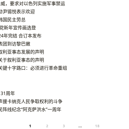
示威，要求对以色列实施军事禁运
劾尹锡悦表示欢迎
韩国民主劳总
产党新年宣传画选登
024年完结 合订本发布
表团到访黎巴嫩
叙利亚事态发展的声明
关于叙利亚事态的声明
关键十字路口：必须进行革命重组
31周年
声援卡纳克人民争取权利的斗争
民阵线纪念“阿克萨洪水”一周年
…
1
2
3
18