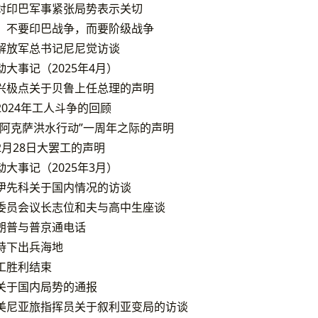
对印巴军事紧张局势表示关切
：不要印巴战争，而要阶级战争
解放军总书记尼尼觉访谈
大事记（2025年4月）
兴极点关于贝鲁上任总理的声明
024年工人斗争的回顾
“阿克萨洪水行动”一周年之际的声明
月28日大罢工的声明
大事记（2025年3月）
伊先科关于国内情况的访谈
委员会议长志位和夫与高中生座谈
朗普与普京通电话
持下出兵海地
工胜利结束
关于国内局势的通报
美尼亚旅指挥员关于叙利亚变局的访谈