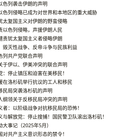
以色列袭击伊朗的声明
以色列侵略已成为对世界和本地区的重大威胁
犹太复国主义对伊朗的野蛮侵略
责以色列侵略，声援伊朗人民
谴责犹太复国主义者侵略伊朗
：毁灭性战争、反帝斗争与民族利益
色列共产党联合声明
关于伊以、伊美冲突的联合声明
党：停止镇压和迫害在美移民！
援在洛杉矶举行抗议的工人和移民
移民局突袭洛杉矶的声明
人纲领关于反移民局冲突的声明
义者：以阶级战争对抗移民局的恐怖！
义与解放党：停止搜捕！国民警卫队滚出洛杉矶！
大事记（2025年5月）
国对共产主义意识形态的禁令！