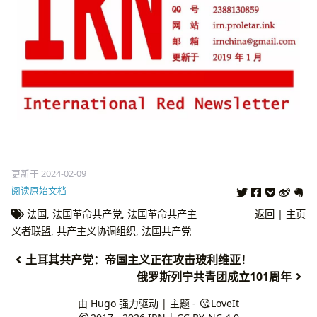
更新于 2024-02-09
阅读原始文档
法国
,
法国革命共产党
,
法国革命共产主
返回
|
主页
义者联盟
,
共产主义协调组织
,
法国共产党
土耳其共产党：帝国主义正在攻击玻利维亚！
俄罗斯列宁共青团成立101周年
由
Hugo
强力驱动 | 主题 -
LoveIt