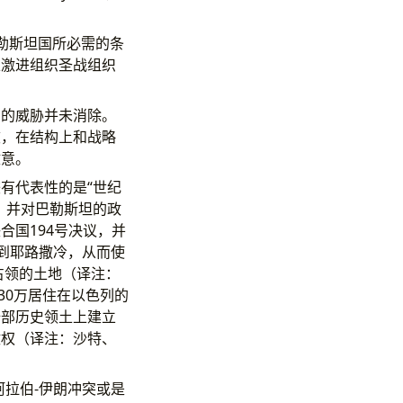
勒斯坦国所必需的条
止激进组织圣战组织
到的威胁并未消除。
歧，在结构上和战略
敌意。
有代表性的是“世纪
，并对巴勒斯坦的政
国194号决议，并
到耶路撒冷，从而使
年占领的土地（译注：
30万居住在以色列的
全部历史领土上建立
政权（译注：沙特、
拉伯-伊朗冲突或是