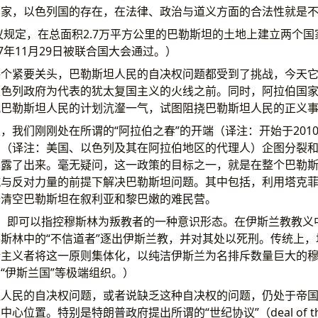
国家，以色列国的存在，在法律、政治与道义方面的合法性就是
决议规定，在总面积2.7万平方公里的巴勒斯坦的土地上建立两个
7年11月29日被联合国大会通过。）
每个紧要关头，巴勒斯坦人民的自决权问题都受到了挑战，今天
以色列政府为代表的犹太复国主义的火线之前。同时，阿拉伯国
视巴勒斯坦人民的计划沆瀣一气，试图阻挠巴勒斯坦人民的正义
，我们刚刚处在所谓的“阿拉伯之春”的开端（译注：开始于2010
角（译注：美国、以色列及其在阿拉伯地区的代理人）企图分裂
暴露了出来。毫无疑问，这一政策的目标之一，就是在整个巴勒
与反对力量的前提下解决巴勒斯坦问题。其中包括，利用塔克菲尔（T
去清空巴勒斯坦在叙利亚和黎巴嫩的难民营。
，即可以指控穆斯林为叛教者的一种意识形态。在伊斯兰教教义
斯林中的“不信道者”逐出伊斯兰教，并对其处以死刑。传统上
端主义者将这一原则集体化，以纯洁伊斯兰为名排斥数量巨大的
“伊斯兰国”等极端组织。）
坦人民的自决权问题，或者说缺乏这种自决权的问题，仍处于帝
位置。特别是特朗普政府提出所谓的“世纪协议”（deal of the 