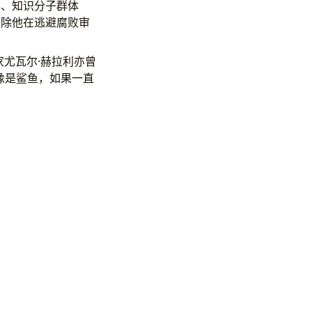
界、知识分子群体
消除他在逃避腐败审
家尤瓦尔·赫拉利亦曾
像是鲨鱼，如果一直