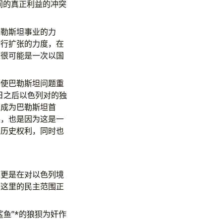
间的真正利益的冲突
巴勒斯坦事业的力
实行扩张的力度，在
这很可能是一次以国
，使巴勒斯坦问题重
日之后以色列对的独
冷成为巴勒斯坦首
义，也是因为这是一
与历史权利，同时也
，更是在对以色列境
，这里的民主范围正
鱼”*的狼狈为奸作