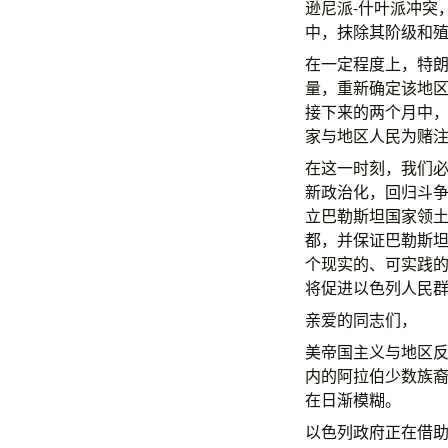
逊尼派-什叶派冲突
中，抹除其阶级和
在一定程度上，特
量，重新确定该地
接下来的两个月中
家与地区人民为赌
在这一时刻，我们
新政治化，回归斗争
立巴勒斯坦国家领
都，并保证巴勒斯
个现实的、可实践
将促进以色列人民
亲爱的同志们，
美帝国主义与地区
内的阿拉伯少数族
在日渐模糊。
以色列政府正在借助