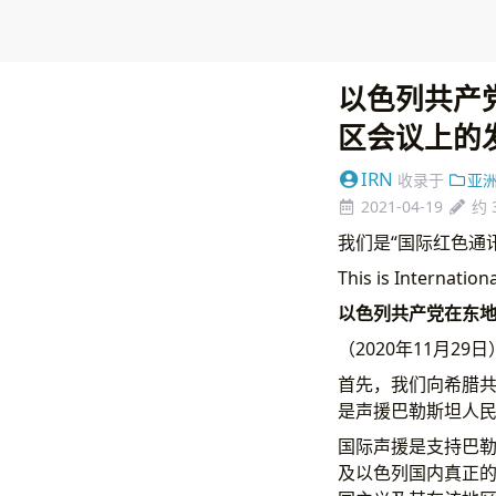
以色列共产
区会议上的
IRN
收录于
亚
2021-04-19
约 
我们是“国际红色通讯”
This is Internation
以色列共产党在东
（2020年11月29日
首先，我们向希腊共
是声援巴勒斯坦人
国际声援是支持巴
及以色列国内真正