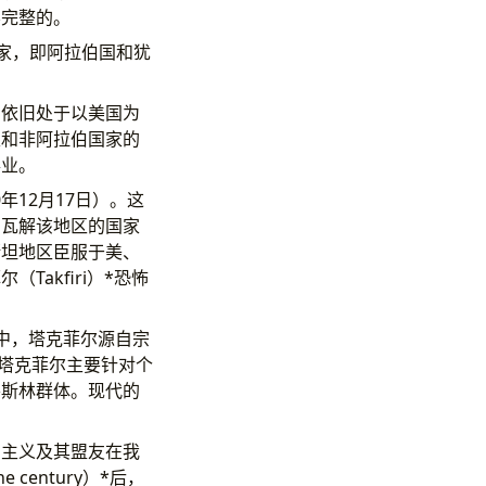
不完整的。
国家，即阿拉伯国和犹
它依旧处于以美国为
家和非阿拉伯国家的
事业。
年12月17日）。这
和瓦解该地区的国家
斯坦地区臣服于美、
akfiri）*恐怖
中，塔克菲尔源自宗
，塔克菲尔主要针对个
穆斯林群体。现代的
国主义及其盟友在我
century）*后，