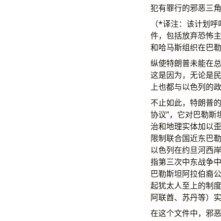
犯有罪行的邪恶三
（*译注：该计划呼
件，包括放弃恐怖
和哈马斯组织在巴
纵使特朗普未能在
这是因为，无论是
上也都与以色列的
不止如此，特朗普的
协议”，它对巴勒斯
治和地理实体加以歪
限制联合国近东巴勒
以色列在约旦河西岸（
指第三次中东战争中
巴勒斯坦阿拉伯裔
起犹太人至上的制
阿联酋、苏丹等）
在这个文件中，邪恶