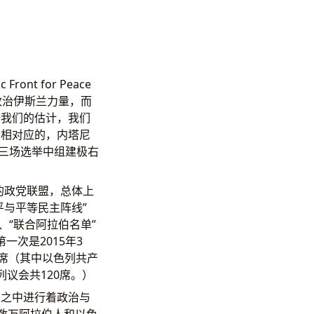
t for Peace
中的政治伊斯兰力量，而
据我们的估计，我们
；相对应的，内塔尼
的三场选举中组建极右
式的政党联盟，总体上
平与平等民主阵线”
、“联合阿拉伯名单”
一次是2015年3
个议席（其中以色列共产
列议会共120席。）
民之中进行着政治与
，数万阿拉伯人和以色