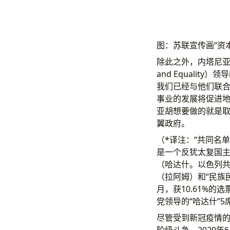
图：苏联宣传画“资
除此之外，内塔尼亚胡还
and Equalit
我们已经与他们联
事业的发展将促进
亚胡想要做的就是取
翼政府。
（*译注：“共同名
是一个反犹太复国主
（哈达什。以色列共
（拉阿姆）和“民族
月，获10.61%的
党领导的“哈达什”5
尽管受到新冠疫情
阶级斗争。2020