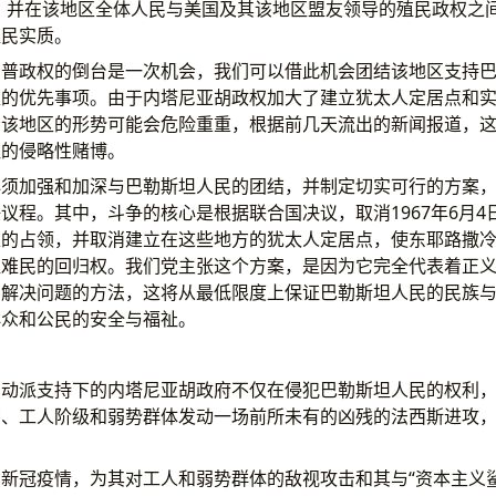
，并在该地区全体人民与美国及其该地区盟友领导的殖民政权之
殖民实质。
朗普政权的倒台是一次机会，我们可以借此机会团结该地区支持
区的优先事项。由于内塔尼亚胡政权加大了建立犹太人定居点和
，该地区的形势可能会危险重重，根据前几天流出的新闻报道，
注的侵略性赌博。
必须加强和加深与巴勒斯坦人民的团结，并制定切实可行的方案
议程。其中，斗争的核心是根据联合国决议，取消1967年6月4
土的占领，并取消建立在这些地方的犹太人定居点，使东耶路撒
坦难民的回归权。我们党主张这个方案，是因为它完全代表着正
的解决问题的方法，这将从最低限度上保证巴勒斯坦人民的民族
群众和公民的安全与福祉。
反动派支持下的内塔尼亚胡政府不仅在侵犯巴勒斯坦人民的权利
裔、工人阶级和弱势群体发动一场前所未有的凶残的法西斯进攻
新冠疫情，为其对工人和弱势群体的敌视攻击和其与“资本主义鲨