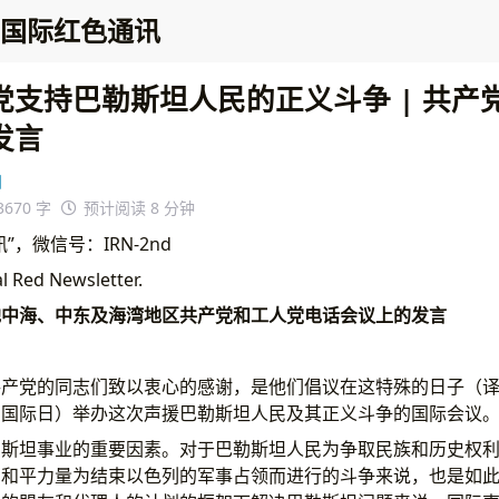
国际红色通讯
党支持巴勒斯坦人民的正义斗争 | 共产
发言
洲
3670 字
预计阅读 8 分钟
，微信号：IRN-2nd
al Red Newsletter.
地中海、中东及海湾地区共产党和工人党电话会议上的发言
）
产党的同志们致以衷心的感谢，是他们倡议在这特殊的日子（译注
民国际日）举办这次声援巴勒斯坦人民及其正义斗争的国际会议
勒斯坦事业的重要因素。对于巴勒斯坦人民为争取民族和历史权
的和平力量为结束以色列的军事占领而进行的斗争来说，也是如