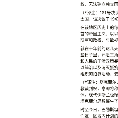
权，无法建立独立
（*译注：181号
太国，该决议于194
在该地区历史上的
首的帝国主义、以
联军和政权，与敌
就在十年前的这几天
些日子里，邪恶三
和人民的干涉政策
以统治以及消灭抵抗
组织的招募活动，
（*译注：塔克菲尔
教裁判权，意即将穆
体。现代伊斯兰极
塔克菲尔思想催生了
时至今日，巴勒斯
们这一区域内计划的中心