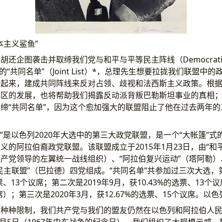
本主义鲨鱼”
企图袭击并取缔我们党与和平与平等民主阵线（Democratic Fron
y）领导的“共同名单”（Joint List）*，总理先生想要拉拢我们联盟
合起来，建成共同阵线来反对占领、歧视和法西斯主义政策。根
地区的发展，也将帮助我们揭露反动派背叛巴勒斯坦事业的真相
缔“共同名单”，因为这个愈加强大的联盟阻止了他在过去两年
单”是以色列2020年大选中的第三大政党联盟，是一个“大帐篷”
义的阿拉伯裔政党联盟。该联盟成立于2015年1月23日，由“和
产党领导的左翼统一战线组织）、“阿拉伯复兴运动”（塔阿勒）
民主联盟”（巴拉德）四党组成。“共同名单”共参加过三次大选，第
选票、13个议席；第二次是2019年9月，获10.43%的选票、13
席）；第三次是2020年3月，获12.67%的选票、15个议席。以色
的种种限制，我们共产党与我们的盟友仍然在以色列和阿拉伯人
年6月5日（1967年中东战争的纪念日），我们组织了大规模示威