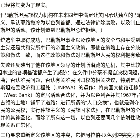
角已经将其变为了现实。
吁巴勒斯坦民族权力机构在未来四年中满足让美国承认独立的巴
主义、承认耶路撒冷为以色列首都、通过法律铲除腐败，以及制
勒斯坦的活动。该计划遭到巴勒斯坦总统拒绝。）
总统选举中取得成功，巴勒斯坦事业以及该地区的安全与和平受
民主党还是共和党所奉行的帝国主义政策，即使在策略上存在分
政策和做法一致，而这些政策和做法对巴勒斯坦人民的权利抱有
失败还反映出了他在该地区领导的计划所潜藏的危机，其中比较
坦事业的各项基础都产生了威胁：在文件中分毫不提自决权问题
曲；否认难民问题，否认有关难民回归权的相关决议，特别是联合
斯坦难民救济和工程处（UNRWA）的运作；将美国大使馆迁移
West Bank）的定居活动合法化，并为以色列吞并其1967
占领的土地）铺平了道路；进行所谓的“人口交换”，也就是剥夺
公民的公民权；实行种族主义的《民族国家法》，在巴勒斯坦的
度并将其神圣化。而除了所有这一切，以色列还要同几个依附性
实现关系正常化。
三角寻求重新定义该地区的冲突，它把阿拉伯-以色列冲突变为阿