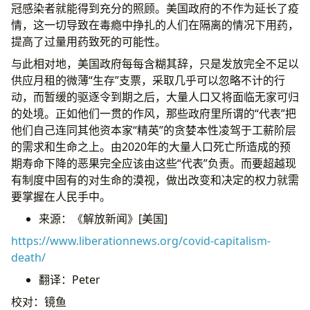
冠感染者就能得到充分的照顾。美国政府的不作为延长了疫
情，这一切导致在毒瘾中挣扎的人们在隔离的情况下用药，
提高了过量用药致死的可能性。
与此相对地，美国政府每每含糊其辞，只是发放完全不足以
供应月租的微薄“生存”支票，采取几乎可以忽略不计的行
动，而暂缓的驱逐令到期之后，大量人口又将面临无家可归
的处境。正如他们一贯的作风，那些政府里所谓的“代表”把
他们自己连同其他资本家“精英”的贪婪本性凌驾于工薪阶层
的需求和生命之上。由2020年的大量人口死亡所造成的预
期寿命下降的恶果完全应该由这些“代表”负责。而要超越现
有制度中固有的对生命的漠视，做出改变和决定的权力就需
要掌握在人民手中。
来源：《解放新闻》[美国]
https://www.liberationnews.org/covid-capitalism-
death/
翻译：Peter
校对：镜鱼