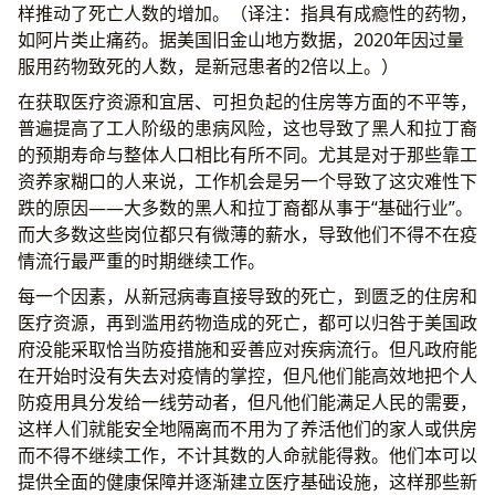
样推动了死亡人数的增加。（译注：指具有成瘾性的药物，
如阿片类止痛药。据美国旧金山地方数据，2020年因过量
服用药物致死的人数，是新冠患者的2倍以上。）
在获取医疗资源和宜居、可担负起的住房等方面的不平等，
普遍提高了工人阶级的患病风险，这也导致了黑人和拉丁裔
的预期寿命与整体人口相比有所不同。尤其是对于那些靠工
资养家糊口的人来说，工作机会是另一个导致了这灾难性下
跌的原因——大多数的黑人和拉丁裔都从事于“基础行业”。
而大多数这些岗位都只有微薄的薪水，导致他们不得不在疫
情流行最严重的时期继续工作。
每一个因素，从新冠病毒直接导致的死亡，到匮乏的住房和
医疗资源，再到滥用药物造成的死亡，都可以归咎于美国政
府没能采取恰当防疫措施和妥善应对疾病流行。但凡政府能
在开始时没有失去对疫情的掌控，但凡他们能高效地把个人
防疫用具分发给一线劳动者，但凡他们能满足人民的需要，
这样人们就能安全地隔离而不用为了养活他们的家人或供房
而不得不继续工作，不计其数的人命就能得救。他们本可以
提供全面的健康保障并逐渐建立医疗基础设施，这样那些新