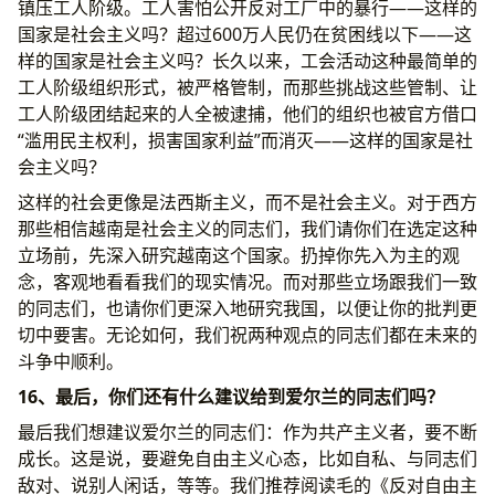
镇压工人阶级。工人害怕公开反对工厂中的暴行——这样的
国家是社会主义吗？超过600万人民仍在贫困线以下——这
样的国家是社会主义吗？长久以来，工会活动这种最简单的
工人阶级组织形式，被严格管制，而那些挑战这些管制、让
工人阶级团结起来的人全被逮捕，他们的组织也被官方借口
“滥用民主权利，损害国家利益”而消灭——这样的国家是社
会主义吗？
这样的社会更像是法西斯主义，而不是社会主义。对于西方
那些相信越南是社会主义的同志们，我们请你们在选定这种
立场前，先深入研究越南这个国家。扔掉你先入为主的观
念，客观地看看我们的现实情况。而对那些立场跟我们一致
的同志们，也请你们更深入地研究我国，以便让你的批判更
切中要害。无论如何，我们祝两种观点的同志们都在未来的
斗争中顺利。
16、最后，你们还有什么建议给到爱尔兰的同志们吗？
最后我们想建议爱尔兰的同志们：作为共产主义者，要不断
成长。这是说，要避免自由主义心态，比如自私、与同志们
敌对、说别人闲话，等等。我们推荐阅读毛的《反对自由主