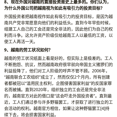
8、现在外国对越南的直接投资是史上最多的。你们认为，
为什么外国公司把越南视为如此有吸引力的投资目标？
外国投资者把越南视作如此有吸引力的投资目标，是因为越
南共产党非常愿意向他们的利益低头。直到今年早些时候，
组建工人自己的工会还是完全非法的，因此他们为自己的权
利而斗争。这允许资产阶级仅给越南工人以最低的工资，以
使工人再活一天。
9、越南的劳工状况如何？
越南的劳工状况纸面上看是好的，但实际上是极差的。工人
不断抱怨、抗议，然而越南政府很早就向帝国主义猪猡们的
利益投降了，他们对工人阶级的呼声不管不顾。2006年，
“越南联合工农组织”成立了，然而仅仅2个月内，所有创建
者都被冠以“滥用民主权利，企图侵害国家利益”的反国家罪
名而被捕。直到2020年，组织独立的工会还是完全非法
的，越南官方对此的借口是“这会吓走外国投资者”。直到最
近，工人们通过参与许多野猫罢工，才获取了进行独立的工
会活动的权利。越南官方相信，如果让这种野猫罢工[4]持
续下去，将会损害国家利益。