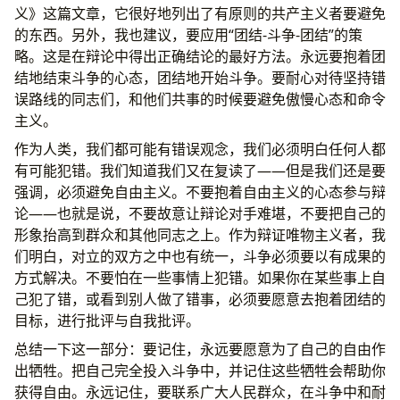
义》这篇文章，它很好地列出了有原则的共产主义者要避免
的东西。另外，我也建议，要应用“团结-斗争-团结”的策
略。这是在辩论中得出正确结论的最好方法。永远要抱着团
结地结束斗争的心态，团结地开始斗争。要耐心对待坚持错
误路线的同志们，和他们共事的时候要避免傲慢心态和命令
主义。
作为人类，我们都可能有错误观念，我们必须明白任何人都
有可能犯错。我们知道我们又在复读了——但是我们还是要
强调，必须避免自由主义。不要抱着自由主义的心态参与辩
论——也就是说，不要故意让辩论对手难堪，不要把自己的
形象抬高到群众和其他同志之上。作为辩证唯物主义者，我
们明白，对立的双方之中也有统一，斗争必须要以有成果的
方式解决。不要怕在一些事情上犯错。如果你在某些事上自
己犯了错，或看到别人做了错事，必须要愿意去抱着团结的
目标，进行批评与自我批评。
总结一下这一部分：要记住，永远要愿意为了自己的自由作
出牺牲。把自己完全投入斗争中，并记住这些牺牲会帮助你
获得自由。永远记住，要联系广大人民群众，在斗争中和耐