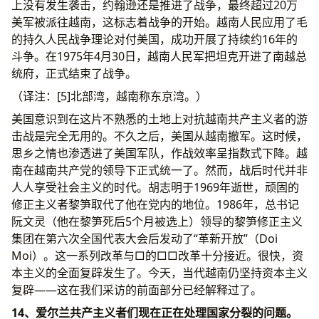
上没有发生袭击，约翰逊还是推进了战争，最终超过20万
美军被派往越南，这标志着战争的开始。越南人民应用了毛
的持久人民战争理论对付美国，成功开展了持续约16年的
斗争。在1975年4月30日，越南人民军把坦克开进了南越总
统府，正式结束了战争。
（译注：[5]北部湾，越南称东京湾。）
美国意识到在这片不熟悉的土地上对抗越南共产主义者的游
击战是完全无用的。不久之后，美国从越南撤军。这时候，
思乡之情也渗透进了美国军队，作战效率呈指数式下降。越
南在越南共产党的领导下正式统一了。然而，战后时代并非
人人享受社会主义的时代。胡志明于1969年逝世，顽固的
修正主义者黎笋取代了他在党内的地位。1986年，总书记
阮文灵（他在黎笋死后5个月被选上）领导的黎笋修正主义
集团在第六次全国代表大会后发动了“革新开放”（Doi
Moi）。这一系列改革与□的□□改革十分接近。很快，资
本主义的全面复辟发生了。今天，当代越南仍坚持资本主义
复辟——这在我们采访的前面部分已经解释过了。
14、爱尔兰共产主义者们现在正在处理国家分裂的问题。