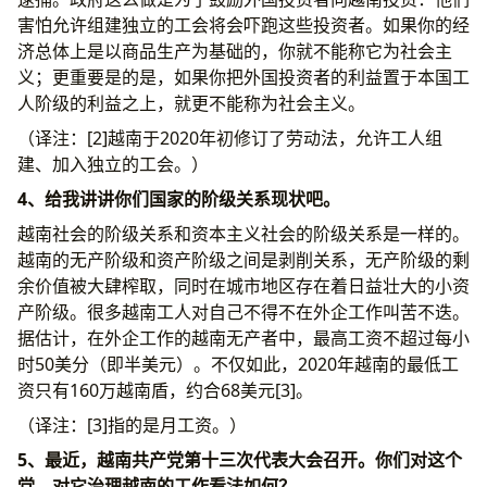
害怕允许组建独立的工会将会吓跑这些投资者。如果你的经
济总体上是以商品生产为基础的，你就不能称它为社会主
义；更重要是的是，如果你把外国投资者的利益置于本国工
人阶级的利益之上，就更不能称为社会主义。
（译注：[2]越南于2020年初修订了劳动法，允许工人组
建、加入独立的工会。）
4、给我讲讲你们国家的阶级关系现状吧。
越南社会的阶级关系和资本主义社会的阶级关系是一样的。
越南的无产阶级和资产阶级之间是剥削关系，无产阶级的剩
余价值被大肆榨取，同时在城市地区存在着日益壮大的小资
产阶级。很多越南工人对自己不得不在外企工作叫苦不迭。
据估计，在外企工作的越南无产者中，最高工资不超过每小
时50美分（即半美元）。不仅如此，2020年越南的最低工
资只有160万越南盾，约合68美元[3]。
（译注：[3]指的是月工资。）
5、最近，越南共产党第十三次代表大会召开。你们对这个
党、对它治理越南的工作看法如何？