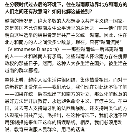
在分裂时代过去后的环境下，住在越南原边界北方和南方的
人们之间还有敌意吗？如何化解这些差别？
越南的情况是：绝大多数的人都想要以共产主义统一国家。
这是美国不允许越南发生公平选举的原因之一——他们非常
明白这种选举的结果肯定是共产主义统一越南。因此，住在
北方和南方的人之间没多少敌意。现在，只有“越南流民”
（Vietnamese Diaspora）——那些越南统一后逃离越南
的人——才和越南人有矛盾。这些越南人怀念南方存在傀儡
政权的那些日子。然而，这种人大多生活在国外，被生活在
越南的群众鄙视。
整体上看，越南人民生活得很团结，集体热爱祖国。而对于
信新教的北爱尔兰——我们承认，我们现在对此还不很了解
——如果在统一后表现出了和南方的对立，那么化解敌意的
最好方法是开展教育，永远避免命令主义、官僚主义。在中
国，过去有人支持匈牙利的法西斯暴乱，还支持用类似的方
法颠覆中国共产党。毛指出，在这种情况下，我们永远不应
用强制措施来纠正这样的错误路线。相反，我们必须用劝
说、教育来说服人民群众。用毛的话说：