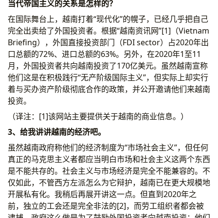
当代帝国主义的关系是怎样的？
在国际舞台上，越南打着“现代化”的幌子，已经几乎把自己
完全出卖给了外国投资者。根据“越南资讯网”[1]（Vietnam
Briefing），外国直接投资部门（FDI sector）占2020年出
口总额的72%、进口总额的63%。另外，在2020年1至11
月，外国投资者共向越南投资了170亿美元。虽然越南宣称
他们这是在积极践行“无产阶级国际主义”，但实际上却实行
着与买办资产阶级彻底合作的政策，并公开邀请他们来越南
投资。
（译注：[1]该网站主要提供关于越南的商业信息。）
3、给我讲讲越南的经济吧。
虽然越南政府称他们的经济制度为“市场社会主义”，但任何
真正的马克思主义者都应当明白市场和社会主义这两个东西
是不能共存的。社会主义与市场经济是完全不能兼容的。不
仅如此，不管西方左派怎么为它辩护，越南已在更大规模地
开展私有化。我稍后再展开讲这一点。但直到2020年之
前，独立的工会还是完全非法的[2]，而劳工组织者都会被
逮捕。政府这么做是为了鼓励外国投资者向越南投资：他们