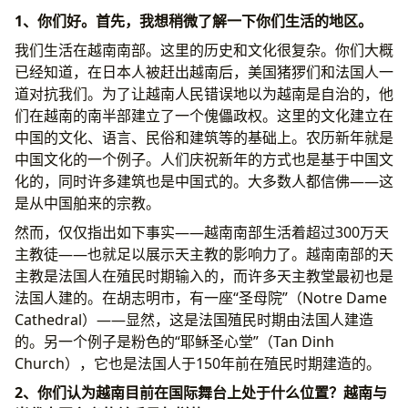
1、你们好。首先，我想稍微了解一下你们生活的地区。
我们生活在越南南部。这里的历史和文化很复杂。你们大概
已经知道，在日本人被赶出越南后，美国猪猡们和法国人一
道对抗我们。为了让越南人民错误地以为越南是自治的，他
们在越南的南半部建立了一个傀儡政权。这里的文化建立在
中国的文化、语言、民俗和建筑等的基础上。农历新年就是
中国文化的一个例子。人们庆祝新年的方式也是基于中国文
化的，同时许多建筑也是中国式的。大多数人都信佛——这
是从中国舶来的宗教。
然而，仅仅指出如下事实——越南南部生活着超过300万天
主教徒——也就足以展示天主教的影响力了。越南南部的天
主教是法国人在殖民时期输入的，而许多天主教堂最初也是
法国人建的。在胡志明市，有一座“圣母院”（Notre Dame
Cathedral）——显然，这是法国殖民时期由法国人建造
的。另一个例子是粉色的“耶稣圣心堂”（Tan Dinh
Church），它也是法国人于150年前在殖民时期建造的。
2、你们认为越南目前在国际舞台上处于什么位置？越南与