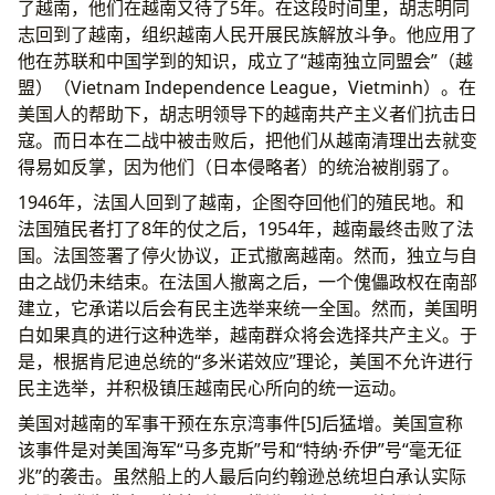
了越南，他们在越南又待了5年。在这段时间里，胡志明同
志回到了越南，组织越南人民开展民族解放斗争。他应用了
他在苏联和中国学到的知识，成立了“越南独立同盟会”（越
盟）（Vietnam Independence League，Vietminh）。在
美国人的帮助下，胡志明领导下的越南共产主义者们抗击日
寇。而日本在二战中被击败后，把他们从越南清理出去就变
得易如反掌，因为他们（日本侵略者）的统治被削弱了。
1946年，法国人回到了越南，企图夺回他们的殖民地。和
法国殖民者打了8年的仗之后，1954年，越南最终击败了法
国。法国签署了停火协议，正式撤离越南。然而，独立与自
由之战仍未结束。在法国人撤离之后，一个傀儡政权在南部
建立，它承诺以后会有民主选举来统一全国。然而，美国明
白如果真的进行这种选举，越南群众将会选择共产主义。于
是，根据肯尼迪总统的“多米诺效应”理论，美国不允许进行
民主选举，并积极镇压越南民心所向的统一运动。
美国对越南的军事干预在东京湾事件[5]后猛增。美国宣称
该事件是对美国海军“马多克斯”号和“特纳·乔伊”号“毫无征
兆”的袭击。虽然船上的人最后向约翰逊总统坦白承认实际