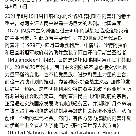
年8月16日
2021年8月15日周日喀布尔的沦陷和塔利班在阿富汗的卷土
重来，对阿富汗人民来说是一场巨大的悲剧。七国集团
（G7）的资本主义列强在过去40年的谋划是造成这场灾难
的主要因素，对此负有主要责任。在20世纪70年代后期，
阿富汗（1978年）四月革命胜利后，中情局、沙特阿拉伯
和巴基斯坦军政府就资助并武装了阿富汗的伊斯兰圣战者
（Mujahedeen）组织，目的是破坏和推翻阿富汗民主共和
国。20世纪70年代末，帝国主义列强绝不愿意接受该地区
力量平衡的变化，也不接受民族、进步和民主力量的上台。
而这一资助计划的推进，为各种反动“圣战主义者”团体的发
展铺平了道路。这些团体利用沙特的资金来破坏西亚地区所
有渐进的社会政治变革。而阿富汗民主共和国政府的宗旨，
正是通过实施国家发展政策来减轻贫困，并消除四月革命前
在该国占主导地位的封建制度导致的社会经济不发达，从而
创建一个新的现代社会。然而，有西方势力撑腰的阿富汗反
动伊斯兰主义者表达了他们对《联合国世界人权宣言》
（United Nations Universal Declaration of Human