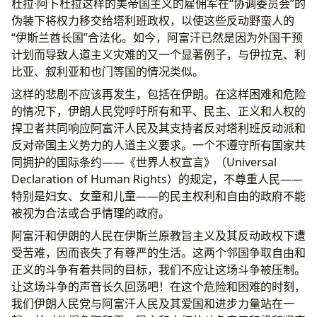
杜拉·阿卜杜拉这样的美帝国主义的雇佣军在“协调委员会”的
伪装下将权力移交给塔利班政权，以使这些反动野蛮人的
“伊斯兰酋长国”合法化。如今，阿富汗已然是因为外国干预
计划而导致人道主义灾难的又一个显著例子，与伊拉克、利
比亚、叙利亚和也门等国的情况类似。
这样的悲剧不应该再发生，包括在伊朗。在这样困难和危险
的情况下，伊朗人民党呼吁所有和平、民主、正义和人权的
捍卫者共同响应阿富汗人民及其支持者反对塔利班反动派和
反对帝国主义势力的人道主义要求。一个不遵守所有国家共
同拥护的国际条约——《世界人权宣言》（Universal
Declaration of Human Rights）的规定，不尊重人民——
特别是妇女、女童和儿童——的民主权利和自由的政府不能
被视为合法或合乎情理的政府。
阿富汗和伊朗的人民在伊斯兰原教旨主义及其反动政权下遭
受苦难，因而丧失了有尊严的生活。这两个邻国争取自由和
正义的斗争有着共同的目标，我们不应让这场斗争被压制。
让这场斗争的声音长久回荡吧！在这个危险和困难的时刻，
我们伊朗人民党与阿富汗人民及其爱国和进步力量站在一