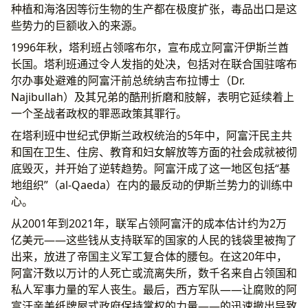
种植和海洛因等衍生物的生产都在极度扩张，毒品出口是这
些势力的巨额收入的来源。
1996年秋，塔利班占领喀布尔，宣布成立阿富汗伊斯兰酋
长国。塔利班通过令人发指的处决，包括对在联合国驻喀布
尔办事处避难的阿富汗前总统纳吉布拉博士（Dr.
Najibullah）及其兄弟的酷刑折磨和肢解，表明它延续着上
一个圣战者政权的罪恶政策其罪行。
在塔利班中世纪式伊斯兰政权统治的5年中，阿富汗民主共
和国在卫生、住房、教育和妇女解放等方面的社会成就被彻
底毁灭，并开始了逆转趋势。阿富汗成了这一地区包括“基
地组织”（al-Qaeda）在内的最反动的伊斯兰势力的训练中
心。
从2001年到2021年，联军占领阿富汗的成本估计约为2万
亿美元——这些钱从支持联军的国家的人民的钱袋里被掏了
出来，放进了帝国主义军工复合体的腰包。在这20年中，
阿富汗数以万计的人死亡或流离失所，数千名来自占领国和
私人军事力量的军人丧生。最后，西方军队——让腐败的阿
富汗亲美纸牌屋式政府保持掌权的力量——的迅速撤出导致