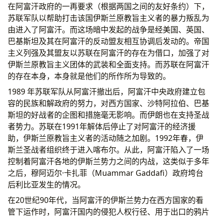
在阿富汗政府的一再要求（根据两国之间的友好条约）下，
苏联军队以帮助打击该国伊斯兰原教旨主义者的暴力叛乱为
由进入了阿富汗。而这场暗中发起的战争是经美国、英国、
巴基斯坦及其在阿富汗的反动盟友相互协调后发动的。帝国
主义列强及其盟友以苏联在阿富汗的存在为借口，加强了对
伊斯兰原教旨主义团体的武装和全面支持。而苏联在阿富汗
的存在本身，本身就是他们的所作所为导致的。
1989 年苏联军队从阿富汗撤出后，阿富汗中央政府建立包
容的民族和解政府的努力，对西方国家、沙特阿拉伯、巴基
斯坦的好战者的企图和措施毫无影响。而伊朗也在支持圣战
者势力。苏联在1991年解体后停止了对阿富汗的经济援
助，伊斯兰原教旨主义者的活动随之加剧。1992年春，伊
斯兰圣战者组织终于进入喀布尔。从此，阿富汗陷入了一场
控制着阿富汗各地的伊斯兰势力之间的内战，这类似于多年
之后，穆阿迈尔·卡扎菲（Muammar Gaddafi）政府垮台
后利比亚发生的情况。
在20世纪90年代，当阿富汗的伊斯兰势力在西方国家的看
管下运作时，阿富汗国内的侵犯人权行径、用于出口的鸦片