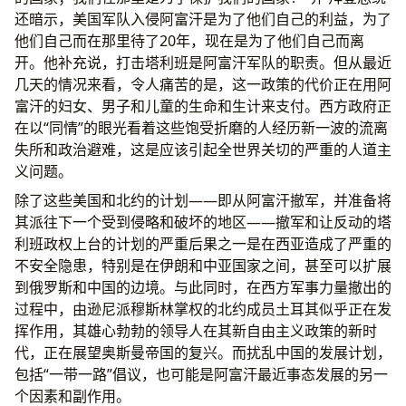
还暗示，美国军队入侵阿富汗是为了他们自己的利益，为了
他们自己而在那里待了20年，现在是为了他们自己而离
开。他补充说，打击塔利班是阿富汗军队的职责。但从最近
几天的情况来看，令人痛苦的是，这一政策的代价正在用阿
富汗的妇女、男子和儿童的生命和生计来支付。西方政府正
在以“同情”的眼光看着这些饱受折磨的人经历新一波的流离
失所和政治避难，这是应该引起全世界关切的严重的人道主
义问题。
除了这些美国和北约的计划——即从阿富汗撤军，并准备将
其派往下一个受到侵略和破坏的地区——撤军和让反动的塔
利班政权上台的计划的严重后果之一是在西亚造成了严重的
不安全隐患，特别是在伊朗和中亚国家之间，甚至可以扩展
到俄罗斯和中国的边境。与此同时，在西方军事力量撤出的
过程中，由逊尼派穆斯林掌权的北约成员土耳其似乎正在发
挥作用，其雄心勃勃的领导人在其新自由主义政策的新时
代，正在展望奥斯曼帝国的复兴。而扰乱中国的发展计划，
包括“一带一路”倡议，也可能是阿富汗最近事态发展的另一
个因素和副作用。