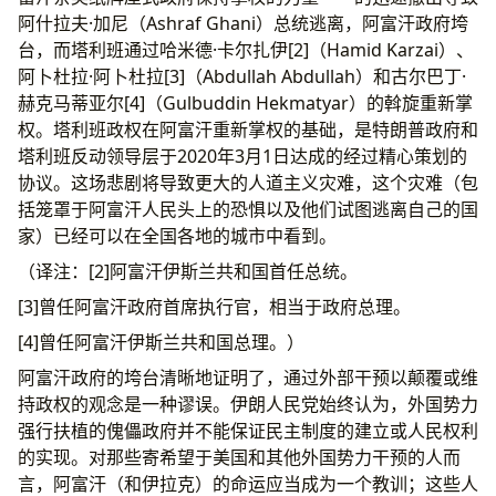
阿什拉夫·加尼（Ashraf Ghani）总统逃离，阿富汗政府垮
台，而塔利班通过哈米德·卡尔扎伊[2]（Hamid Karzai）、
阿卜杜拉·阿卜杜拉[3]（Abdullah Abdullah）和古尔巴丁·
赫克马蒂亚尔[4]（Gulbuddin Hekmatyar）的斡旋重新掌
权。塔利班政权在阿富汗重新掌权的基础，是特朗普政府和
塔利班反动领导层于2020年3月1日达成的经过精心策划的
协议。这场悲剧将导致更大的人道主义灾难，这个灾难（包
括笼罩于阿富汗人民头上的恐惧以及他们试图逃离自己的国
家）已经可以在全国各地的城市中看到。
（译注：[2]阿富汗伊斯兰共和国首任总统。
[3]曾任阿富汗政府首席执行官，相当于政府总理。
[4]曾任阿富汗伊斯兰共和国总理。）
阿富汗政府的垮台清晰地证明了，通过外部干预以颠覆或维
持政权的观念是一种谬误。伊朗人民党始终认为，外国势力
强行扶植的傀儡政府并不能保证民主制度的建立或人民权利
的实现。对那些寄希望于美国和其他外国势力干预的人而
言，阿富汗（和伊拉克）的命运应当成为一个教训；这些人