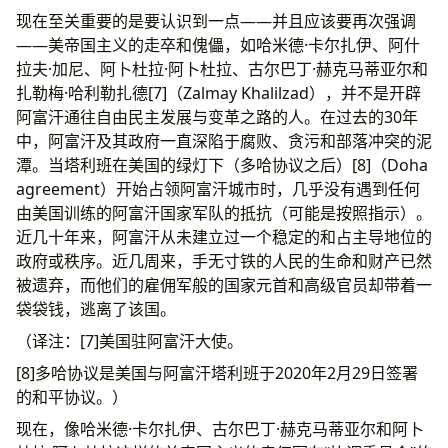
现在至关重要的是要认识到一点——并且应该要再次强调
——美帝国主义的走卒和傀儡，如哈米德·卡尔扎伊、阿什
拉夫·加尼、阿卜杜拉·阿卜杜拉、古尔巴丁·赫克马蒂亚尔和
扎勒梅·哈利勒扎德[7]（Zalmay Khalilzad），并不是开辟
阿富汗通往自由民主发展与变革之路的人。在过去的30年
中，阿富汗及其政府一直深陷于腐败、贪污和部落冲突的泥
潭。当塔利班在美国的绿灯下（多哈协议之后）[8]（Doha
agreement）开始占领阿富汗城市时，几乎没有遇到任何
由美国训练的阿富汗国家军队的抵抗（可能是按照指示）。
近几十年来，阿富汗从未建立过一个稳定的和占主导地位的
政府或秩序。近几周来，手无寸铁的人民的生命和财产已然
被遗弃，而他们的雇佣军般的国家元首和高级官员却带着一
袋袋钱，逃离了该国。
（译注：[7]美国驻阿富汗大使。
[8]多哈协议是美国与阿富汗塔利班于2020年2月29日签署
的和平协议。）
现在，像哈米德·卡尔扎伊、古尔巴丁·赫克马蒂亚尔和阿卜