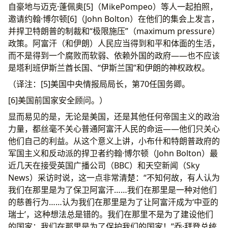
自豪地与迈克·蓬佩奥[5]（MikePompeo）等人一起拍照，
邀请约翰·博尔顿[6]（John Bolton）在他们的集会上发言，
并捍卫特朗普的制裁和“极限施压”（maximum pressure）
政策。阿富汗（和伊朗）人民应当得到和平和体面的生活，
而不是得到一个腐败而软弱、依赖外国的政府——也不应该
是塔利班伊斯兰酋长国、“伊斯兰国”和伊朗的神权政权。
（译注：[5]美国中央情报局局长，第70任国务卿。
[6]美国前国家安全顾问。）
显而易见的是，无论是美国，还是其他任何帝国主义的政治
力量，都丝毫不关心普通阿富汗人民的命运——他们只关心
他们自己的利益。从这个意义上讲，小布什和特朗普政府的
军国主义和反动派的捍卫者约翰·博尔顿（John Bolton）最
近几天在接受英国广播公司（BBC）和天空新闻（Sky
News）采访时说，这一点非常清楚：“不知何故，有人认为
我们在那里是为了保卫阿富汗……我们在那里是一种对他们
的慈善行为……认为我们在那里是为了让阿富汗成为‘中亚的
瑞士’，这种想法总是错的。我们在那里不是为了建设他们
的国家；我们在那里是为了保护我们的国家！”乔·拜登总统