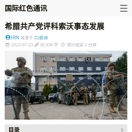
国际红色通讯
希腊共产党评科索沃事态发展
IRN
收录于
欧洲
2023-07-23
约 958 字
预计阅读 2 分钟
目录