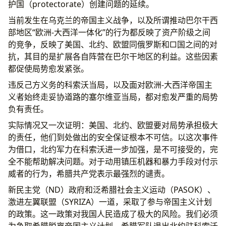
护国（protectorate）创建问题的延续。
当前发生在乌克兰的帝国主义战争，以及所谓推动巴尔干西
部地区“欧洲-大西洋一体化”的行为都反映了资产阶级之间
的竞争，反映了美国、北约、欧盟同俄罗斯和□国之间的对
抗，其目的是扩展各自阵营在巴尔干地区的利益。这些因素
都促使局势愈发紧张。
违反己方义务的科索沃当局，以及面对欧洲-大西洋帝国主
义者始终走妥协道路的塞尔维亚当局，都对愈发严重的局势
负有责任。
实际情况又一次证明：美国、北约、欧盟要对局势承担极大
的责任，他们到处做出的安全保证根本不可信。以这次事件
为借口，北约军力在科索沃进一步加强，是不可接受的，完
全不能帮助解决问题。对于动用镇压机器和暴力手段对付示
威者的行为，希腊共产党表示最强烈的谴责。
新民主党（ND）政府和泛希腊社会主义运动（PASOK）、
激进左翼联盟（SYRIZA）一道，采取了参与帝国主义计划
的政策。这一政策对我国人民造成了极大的风险。我们必须