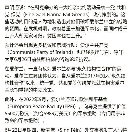
声明还说：“在科克举办的一大堆亲北约活动是统一党-共和
党-绿党（Fine Gael-Fianna Fail-Greens）政府策划的。这
些活动的目的是人为地制造出对他们破坏爱尔兰中立的战略
的赞同。在危机时期，政府着重于加强军事化，而同时成千
上万人却无家可归，贫困率也在上升。”
预计还会出现更多抗议和示威行动：爱尔兰共产党
（Communist Party of Ireland）也已经发出号召，呼吁
大家6月26日前往都柏林的咨询论坛抗议。
在爱尔兰，一直有反对爱尔兰参与“永久结构性合作”的运
动。爱尔兰左翼团体认为，自从爱尔兰2017年加入“永久结
构性合作”以来，统一党、共和党等传统党派就在损害爱尔
兰长期重视的中立政策。
此外，在2022年9月，爱尔兰还通过欧洲和平基金
（European Peace Facility (EPF)），向乌克兰提供了价值
5500万欧元（约合5989万美元）的军事援助（专门用于非
致命的军事援助）。
6月22日星期四，新芬党（Sinn Féin）外交事务发言人马特