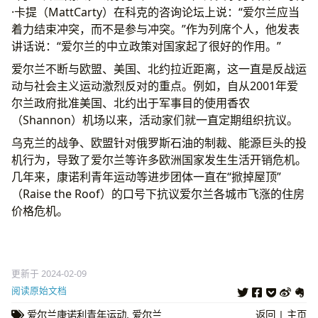
·卡提（MattCarty）在科克的咨询论坛上说：“爱尔兰应当
着力结束冲突，而不是参与冲突。”作为列席个人，他发表
讲话说：“爱尔兰的中立政策对国家起了很好的作用。”
爱尔兰不断与欧盟、美国、北约拉近距离，这一直是反战运
动与社会主义运动激烈反对的重点。例如，自从2001年爱
尔兰政府批准美国、北约出于军事目的使用香农
（Shannon）机场以来，活动家们就一直定期组织抗议。
乌克兰的战争、欧盟针对俄罗斯石油的制裁、能源巨头的投
机行为，导致了爱尔兰等许多欧洲国家发生生活开销危机。
几年来，康诺利青年运动等进步团体一直在“掀掉屋顶”
（Raise the Roof）的口号下抗议爱尔兰各城市飞涨的住房
价格危机。
更新于 2024-02-09
阅读原始文档
爱尔兰康诺利青年运动
,
爱尔兰
返回
|
主页