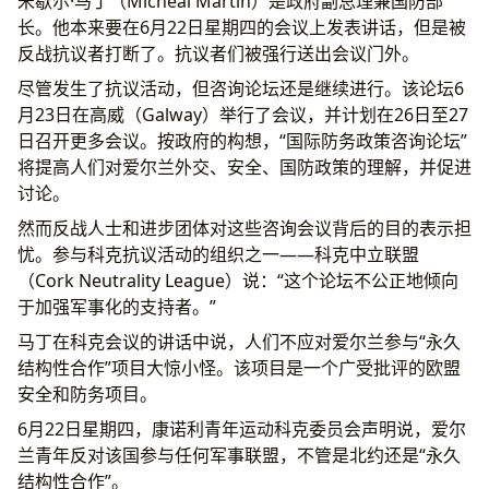
米歇尔·马丁（Micheál Martin）是政府副总理兼国防部
长。他本来要在6月22日星期四的会议上发表讲话，但是被
反战抗议者打断了。抗议者们被强行送出会议门外。
尽管发生了抗议活动，但咨询论坛还是继续进行。该论坛6
月23日在高威（Galway）举行了会议，并计划在26日至27
日召开更多会议。按政府的构想，“国际防务政策咨询论坛”
将提高人们对爱尔兰外交、安全、国防政策的理解，并促进
讨论。
然而反战人士和进步团体对这些咨询会议背后的目的表示担
忧。参与科克抗议活动的组织之一——科克中立联盟
（Cork Neutrality League）说：“这个论坛不公正地倾向
于加强军事化的支持者。”
马丁在科克会议的讲话中说，人们不应对爱尔兰参与“永久
结构性合作”项目大惊小怪。该项目是一个广受批评的欧盟
安全和防务项目。
6月22日星期四，康诺利青年运动科克委员会声明说，爱尔
兰青年反对该国参与任何军事联盟，不管是北约还是“永久
结构性合作”。