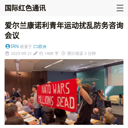
国际红色通讯
爱尔兰康诺利青年运动扰乱防务咨询
会议
IRN
收录于
欧洲
2023-09-21
约 1488 字
预计阅读 3 分钟