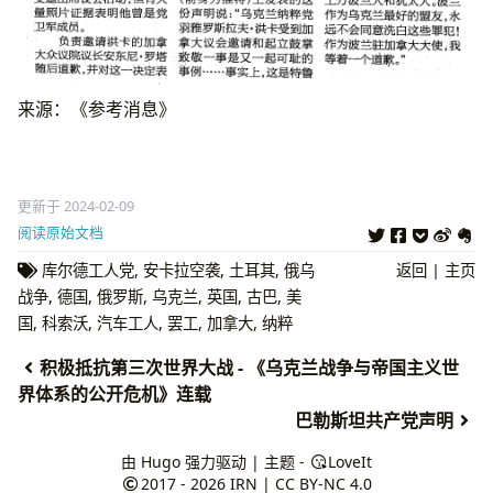
来源：《参考消息》
更新于 2024-02-09
阅读原始文档
库尔德工人党
,
安卡拉空袭
,
土耳其
,
俄乌
返回
|
主页
战争
,
德国
,
俄罗斯
,
乌克兰
,
英国
,
古巴
,
美
国
,
科索沃
,
汽车工人
,
罢工
,
加拿大
,
纳粹
积极抵抗第三次世界大战 - 《乌克兰战争与帝国主义世
界体系的公开危机》连载
巴勒斯坦共产党声明
由
Hugo
强力驱动 | 主题 -
LoveIt
2017 - 2026
IRN
|
CC BY-NC 4.0