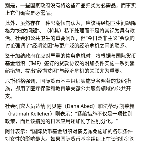
别是，一些国家政府没有将这些产品归类为必需品，而事实
上它们确实是必需品。
此外，虽然存在一种思潮倾向认为，应该将经期卫生问题降
格为“妇女问题”、（将其）私下处理而不是将其视为具有政
治、社会和公共卫生的重要问题，但“今日泛非主义”会议的
讨论强调了“经期贫困”与更广泛的经济危机之间的联系。
鉴于加纳政府在应对严重的债务危机时，将根据与国际货币
基金组织（IMF）签订的贷款协议的附加条件实施一系列紧
缩措施，提出“经期贫困”与经济危机的关联尤为重要。
厄斯科格强调，国际货币基金组织实施臭名昭著的紧缩措
施，挪用了医疗保健和教育等关键公共服务领域的公共开
支。
社会研究人员达纳·阿贝德（Dana Abed）和法蒂玛·凯莱赫
（Fatimah Kelleher）则表示：“紧缩措施不仅是一项性别
政策，而且该措施的日常应用还加剧了性别分化。”
阿什表示：“国际货币基金组织对债务减免施加的各项条件
对女性的影响最大。如果国际货币基金组织正在谈论取消对