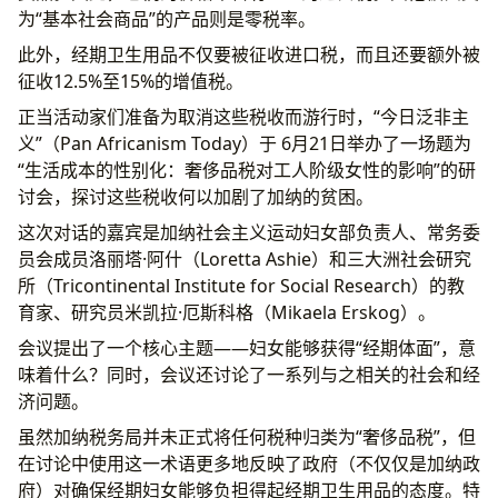
为“基本社会商品”的产品则是零税率。
此外，经期卫生用品不仅要被征收进口税，而且还要额外被
征收12.5%至15%的增值税。
正当活动家们准备为取消这些税收而游行时，“今日泛非主
义”（Pan Africanism Today）于 6月21日举办了一场题为
“生活成本的性别化：奢侈品税对工人阶级女性的影响”的研
讨会，探讨这些税收何以加剧了加纳的贫困。
这次对话的嘉宾是加纳社会主义运动妇女部负责人、常务委
员会成员洛丽塔·阿什（Loretta Ashie）和三大洲社会研究
所（Tricontinental Institute for Social Research）的教
育家、研究员米凯拉·厄斯科格（Mikaela Erskog）。
会议提出了一个核心主题——妇女能够获得“经期体面”，意
味着什么？同时，会议还讨论了一系列与之相关的社会和经
济问题。
虽然加纳税务局并未正式将任何税种归类为“奢侈品税”，但
在讨论中使用这一术语更多地反映了政府（不仅仅是加纳政
府）对确保经期妇女能够负担得起经期卫生用品的态度。特