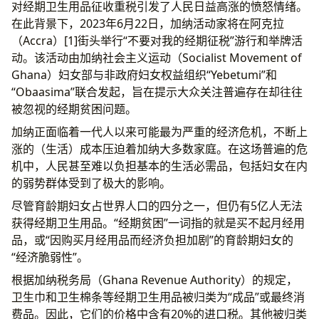
对经期卫生用品征收重税引发了人民日益高涨的愤怒情绪。
在此背景下，2023年6月22日，加纳活动家将在阿克拉
（Accra）[1]街头举行“不要对我的经期征税”游行和举牌活
动。该活动由加纳社会主义运动（Socialist Movement of
Ghana）妇女部与非政府妇女权益组织“Yebetumi”和
“Obaasima”联合发起，旨在提示大众关注普遍存在却往往
被忽视的经期贫困问题。
加纳正面临着一代人以来可能最为严重的经济危机，不断上
涨的（生活）成本压迫着加纳大多数家庭。在这场普遍的危
机中，人民甚至难以负担基本的生活必需品，包括妇女在内
的弱势群体受到了极大的影响。
尽管育龄期妇女占世界人口的四分之一，但仍有5亿人无法
获得经期卫生用品。“经期贫困”一词指的就是买不起月经用
品，或“因购买月经用品而经济负担加剧”的育龄期妇女的
“经济脆弱性”。
根据加纳税务局（Ghana Revenue Authority）的规定，
卫生巾和卫生棉条等经期卫生用品被归类为“成品”或最终消
费品。因此，它们的价格中含有20%的进口税。其他被归类