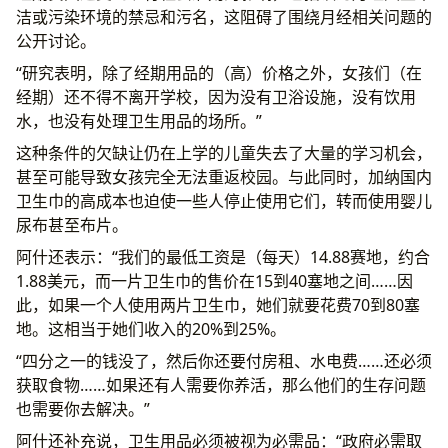
洁或污染环境的禁忌和污名，这阻碍了围绕月经相关问题的
公开讨论。
“研究表明，除了经期用品的（高）价格之外，女孩们（在
经期）还不得不离开学校，因为没有卫浴设施，没有饮用
水，也没有处理卫生用品的场所。”
这种条件的欠缺让仍在上学的儿童失去了大量的学习机会，
甚至可能导致女孩完全无法重返校园。与此同时，加纳国内
卫生巾的高成本也迫使一些人停止使用它们，转而使用婴儿
尿布甚至布片。
阿什还表示：“我们的最低工资是（每天）14.88赛地，约合
1.88美元，而一片卫生巾的售价在15到40塞地之间……因
此，如果一个人使用两片卫生巾，她们就要花费70到80塞
地。这相当于她们收入的20%到25%。
“四分之一的钱没了，然后你还要付房租、水电费……还必须
获取食物……如果还有人需要你养活，那么他们的生存问题
也需要你去解决。”
阿什还补充说，卫生用品必须被视为必需品：“政府必需取