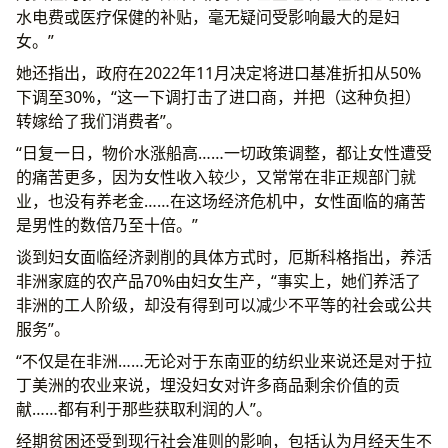
水电费或医疗保健的补贴，毫无疑问受影响最大的是妇
女。”
她还指出，政府在2022年11月决定将进口基准折扣从50%
下调至30%，“这一下调打击了进口商，并把（这种负担）
转嫁给了我们消费者”。
“日复一日，物价水涨船高……一切政策调整，都让女性遭受
的痛苦更多，因为女性收入较少，又常常在非正规部门就
业，也没有养老金……在这场经济危机中，女性面临的痛苦
是男性的数倍乃至十倍。”
谈到妇女面临经济剥削的具体方式时，厄斯科格指出，养活
非洲家庭的农产品70%由妇女生产，“事实上，她们养活了
非洲的工人阶级，却没有得到可以减少不平等的社会或公共
服务”。
“不仅是在非洲……无论对于东南亚的纺织业来说还是对于拉
丁美洲的农业来说，埋没妇女对许多商品剩余价值的贡
献……都有利于那些获取利润的人”。
经期贫困还受到现行社会准则的影响，包括认为月经天生不