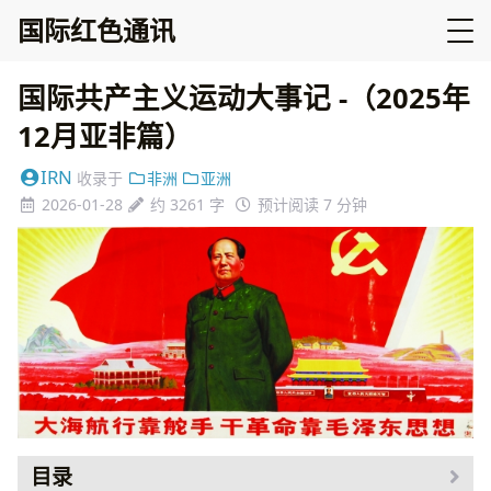
国际红色通讯
国际共产主义运动大事记 -（2025年
12月亚非篇）
IRN
收录于
非洲
亚洲
2026-01-28
约 3261 字
预计阅读 7 分钟
目录