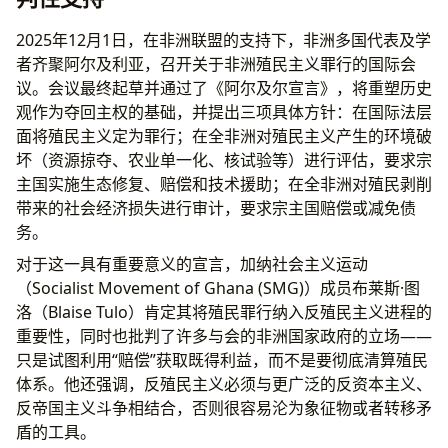
2025年12月1日，在非洲联盟的支持下，非洲多国代表及学
者齐聚阿尔及利亚，召开关于非洲殖民主义罪行的国际会
议。会议最终起草并通过了《阿尔及尔宣言》，将重塑历史
观作为夺回主权的基础，并提出三项具体方针：在国际法层
面将殖民主义定为罪行；在全非洲对殖民主义产生的环境破
坏（资源掠夺、农业单一化、核试验等）进行评估，要求宗
主国实施生态修复、赔偿和技术援助；在全非洲对殖民剥削
带来的社会经济损失进行审计，要求宗主国赔偿或减免债
务。
对于这一具有重要意义的宣言，加纳社会主义运动
（Socialist Movement of Ghana (SMG)）成员布莱斯·图
洛（Blaise Tulo）肯定其将殖民罪行纳入反殖民主义进程的
重要性，同时也批判了许多与会的非洲国家政府的立场——
只是试图利用“赔偿”获取既得利益，而不是要彻底清算殖民
体系。他还强调，反殖民主义必须与更广泛的反资本主义、
反帝国主义斗争相结合，否则很容易沦为象征物或者转移矛
盾的工具。