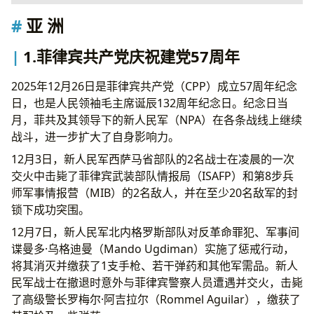
亚 洲
亚 洲
1.菲律宾共产党庆祝建党57周年
2.印度人民解放游击军在战斗中迎接建军25周年
1.菲律宾共产党庆祝建党57周年
3.印度拉贾斯坦邦农民挫败有争议的乙醇工厂建
设计划
2025年12月26日是菲律宾共产党（CPP）成立57周年纪念
4.孟加拉国政治暴力频发，左翼政党警告内战风
日，也是人民领袖毛主席诞辰132周年纪念日。纪念日当
险
月，菲共及其领导下的新人民军（NPA）在各条战线上继续
非 洲
战斗，进一步扩大了自身影响力。
5.非盟通过反殖民主义宣言，左翼力量批判性支
12月3日，新人民军西萨马省部队的2名战士在凌晨的一次
持
交火中击毙了菲律宾武装部队情报局（ISAFP）和第8步兵
6.南非非国大否认共产党员的双重党籍
师军事情报营（MIB）的2名敌人，并在至少20名敌军的封
锁下成功突围。
12月7日，新人民军北内格罗斯部队对反革命罪犯、军事间
谍曼多·乌格迪曼（Mando Ugdiman）实施了惩戒行动，
将其消灭并缴获了1支手枪、若干弹药和其他军需品。新人
民军战士在撤退时意外与菲律宾警察人员遭遇并交火，击毙
了高级警长罗梅尔·阿吉拉尔（Rommel Aguilar），缴获了