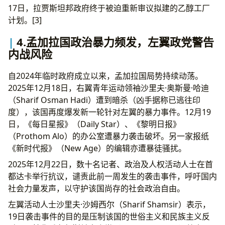
17日，拉贾斯坦邦政府终于被迫重新审议拟建的乙醇工厂
计划。[3]
4.孟加拉国政治暴力频发，左翼政党警告
内战风险
自2024年临时政府成立以来，孟加拉国局势持续动荡。
2025年12月18日，右翼青年运动领袖沙里夫·奥斯曼·哈迪
（Sharif Osman Hadi）遭到暗杀（凶手据称已逃往印
度），该国再度爆发新一轮针对左翼的暴力事件。12月19
日，《每日星报》（Daily Star）、《黎明日报》
（Prothom Alo）的办公室遭暴力袭击破坏。另一家报纸
《新时代报》（New Age）的编辑亦遭暴徒骚扰。
2025年12月22日，数十名记者、政治及人权活动人士在首
都达卡举行抗议，谴责此前一周发生的袭击事件，呼吁国内
社会力量发声，以守护该国尚存的社会政治自由。
左翼活动人士沙里夫·沙姆西尔（Sharif Shamsir）表示，
19日袭击事件的目的是压制该国的世俗主义和民族主义反