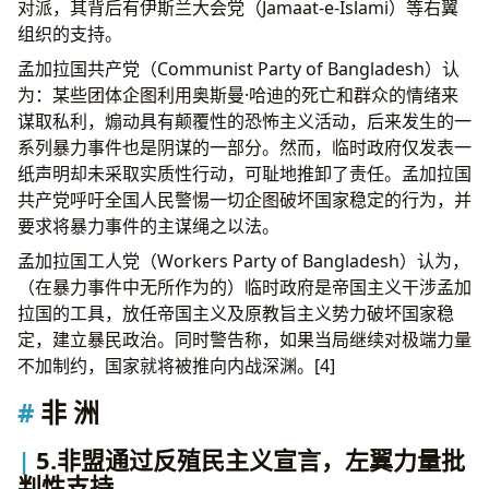
对派，其背后有伊斯兰大会党（Jamaat-e-Islami）等右翼
组织的支持。
孟加拉国共产党（Communist Party of Bangladesh）认
为：某些团体企图利用奥斯曼·哈迪的死亡和群众的情绪来
谋取私利，煽动具有颠覆性的恐怖主义活动，后来发生的一
系列暴力事件也是阴谋的一部分。然而，临时政府仅发表一
纸声明却未采取实质性行动，可耻地推卸了责任。孟加拉国
共产党呼吁全国人民警惕一切企图破坏国家稳定的行为，并
要求将暴力事件的主谋绳之以法。
孟加拉国工人党（Workers Party of Bangladesh）认为，
（在暴力事件中无所作为的）临时政府是帝国主义干涉孟加
拉国的工具，放任帝国主义及原教旨主义势力破坏国家稳
定，建立暴民政治。同时警告称，如果当局继续对极端力量
不加制约，国家就将被推向内战深渊。[4]
非 洲
5.非盟通过反殖民主义宣言，左翼力量批
判性支持