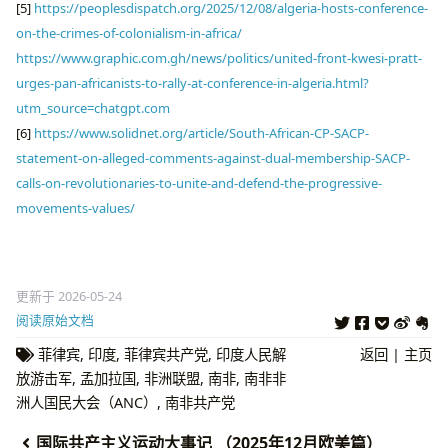
[5]
https://peoplesdispatch.org/2025/12/08/algeria-hosts-conference-
on-the-crimes-of-colonialism-in-africa/
https://www.graphic.com.gh/news/politics/united-front-kwesi-pratt-
urges-pan-africanists-to-rally-at-conference-in-algeria.html?
utm_source=chatgpt.com
[6]
https://www.solidnet.org/article/South-African-CP-SACP-
statement-on-alleged-comments-against-dual-membership-SACP-
calls-on-revolutionaries-to-unite-and-defend-the-progressive-
movements-values/
更新于 2026-05-24
阅读原始文档
菲律宾
,
印度
,
菲律宾共产党
,
印度人民解
返回
|
主页
放游击军
,
孟加拉国
,
非洲联盟
,
南非
,
南非非
洲人国民大会（ANC）
,
南非共产党
国际共产主义运动大事记 （2025年12月欧美篇）