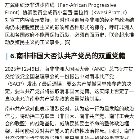
左翼组织泛非进步阵线（Pan-African Progressive
Front）协调委员会成员小奎西·普拉特（Kwesi Pratt Jr.）
对宣言内容表示支持，同时也强调当今非洲的经济与政治结
构仍未摆脱殖民主义的影响和各种形式的掠夺，呼吁非洲人
民和各国政府不能再保持沉默，必须直面历史，联合起来推
动反殖民主义的正义事业。[5]
6.南非非国大否认共产党员的双重党籍
2025年12月9日，南非非洲人国民大会（ANC）总书记在提
交给该党全国总理事会的一份报告中对南非共产党
（SACP）发出了最后通牒：要么共产党撤回单独参选的决
定，要么共产党员将被取消非国大党籍。这实际上否定了一
直以来允许南非共产党参政的双重党籍制度。
南非共产党对此表示强烈反对，认为这一行为是危险的政治
信号，将动摇三方联盟（非国大、南非共产党、南非工会大
会的联盟）的战略基础，威胁民族民主革命的整体政治框
架，并可能引发对共产党人的系统性政治排斥。同时，南非
共产党再次肯定双重党籍制度是南非统一战线的重要形式，