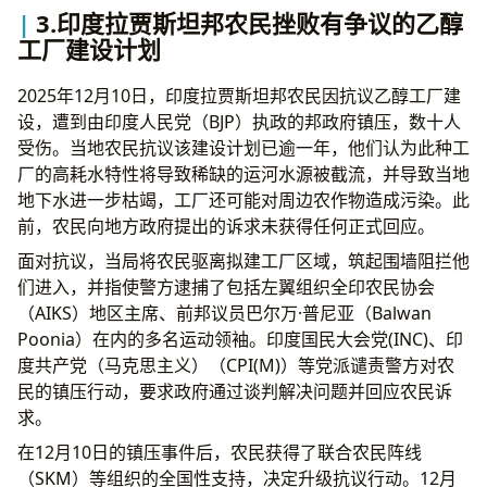
3.印度拉贾斯坦邦农民挫败有争议的乙醇
工厂建设计划
2025年12月10日，印度拉贾斯坦邦农民因抗议乙醇工厂建
设，遭到由印度人民党（BJP）执政的邦政府镇压，数十人
受伤。当地农民抗议该建设计划已逾一年，他们认为此种工
厂的高耗水特性将导致稀缺的运河水源被截流，并导致当地
地下水进一步枯竭，工厂还可能对周边农作物造成污染。此
前，农民向地方政府提出的诉求未获得任何正式回应。
面对抗议，当局将农民驱离拟建工厂区域，筑起围墙阻拦他
们进入，并指使警方逮捕了包括左翼组织全印农民协会
（AIKS）地区主席、前邦议员巴尔万·普尼亚（Balwan
Poonia）在内的多名运动领袖。印度国民大会党(INC)、印
度共产党（马克思主义）（CPI(M)）等党派谴责警方对农
民的镇压行动，要求政府通过谈判解决问题并回应农民诉
求。
在12月10日的镇压事件后，农民获得了联合农民阵线
（SKM）等组织的全国性支持，决定升级抗议行动。12月