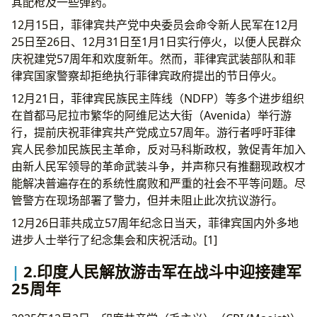
其配枪及一些弹药。
12月15日，菲律宾共产党中央委员会命令新人民军在12月
25日至26日、12月31日至1月1日实行停火，以便人民群众
庆祝建党57周年和欢度新年。然而，菲律宾武装部队和菲
律宾国家警察却拒绝执行菲律宾政府提出的节日停火。
12月21日，菲律宾民族民主阵线（NDFP）等多个进步组织
在首都马尼拉市繁华的阿维尼达大街（Avenida）举行游
行，提前庆祝菲律宾共产党成立57周年。游行者呼吁菲律
宾人民参加民族民主革命，反对马科斯政权，敦促青年加入
由新人民军领导的革命武装斗争，并声称只有推翻现政权才
能解决普遍存在的系统性腐败和严重的社会不平等问题。尽
管警方在现场部署了警力，但并未阻止此次抗议游行。
12月26日菲共成立57周年纪念日当天，菲律宾国内外多地
进步人士举行了纪念集会和庆祝活动。[1]
2.印度人民解放游击军在战斗中迎接建军
25周年