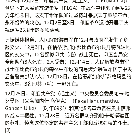
2025年12月2日，印度共产党（毛主义）（CPI (Maoist)）
领导下的人民解放游击军（PLGA）在战斗中迎来了建军25
周年纪念日。这支革命军队通过坚持斗争展现了继续革命、
永不投降的决心。12月2日至8日，印度革命运动开展了庆
祝建军25周年的多项活动。
另据媒体报道，人民解放游击军在12月与政府军发生了多
起交火：12月3日，在恰蒂斯加尔邦比贾布尔县丹特瓦达地
区的交火中，12名疑似印共（毛）战士死亡，印度当局安
全部队有3人死亡，2人受伤；12月14日，人民解放游击军
战士在比贾布尔县的森林中布设的简易爆炸装置炸伤了中央
后备警察部队2人；12月18日，在恰蒂斯加尔邦苏格玛县的
交火中，3名印共（毛）干部死亡。
12月25日，印度共产党（毛主义）中央委员会委员帕卡·哈
努曼图（又名加内什·乌伊克）（Paka Hanumanthu,
Ganesh Uike）（时年69岁）和其他5名革命者在奥里萨邦
的战斗中牺牲。12月28日，近万名群众齐聚帕卡·哈努曼图
的葬礼，悼念这位坚定的共产主义干部和反抗强权的斗士。
[2]