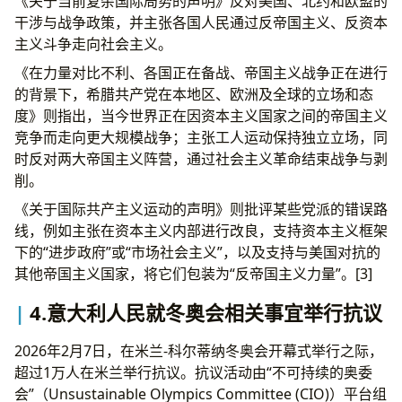
《关于当前复杂国际局势的声明》反对美国、北约和欧盟的
干涉与战争政策，并主张各国人民通过反帝国主义、反资本
主义斗争走向社会主义。
《在力量对比不利、各国正在备战、帝国主义战争正在进行
的背景下，希腊共产党在本地区、欧洲及全球的立场和态
度》则指出，当今世界正在因资本主义国家之间的帝国主义
竞争而走向更大规模战争；主张工人运动保持独立立场，同
时反对两大帝国主义阵营，通过社会主义革命结束战争与剥
削。
《关于国际共产主义运动的声明》则批评某些党派的错误路
线，例如主张在资本主义内部进行改良，支持资本主义框架
下的“进步政府”或“市场社会主义”，以及支持与美国对抗的
其他帝国主义国家，将它们包装为“反帝国主义力量”。[3]
4.意大利人民就冬奥会相关事宜举行抗议
2026年2月7日，在米兰-科尔蒂纳冬奥会开幕式举行之际，
超过1万人在米兰举行抗议。抗议活动由“不可持续的奥委
会”（Unsustainable Olympics Committee (CIO)）平台组