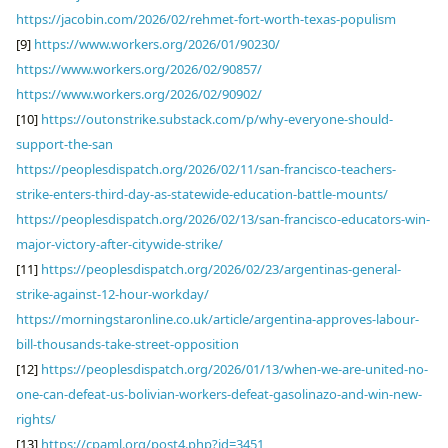
https://jacobin.com/2026/02/rehmet-fort-worth-texas-populism
[9]
https://www.workers.org/2026/01/90230/
https://www.workers.org/2026/02/90857/
https://www.workers.org/2026/02/90902/
[10]
https://outonstrike.substack.com/p/why-everyone-should-
support-the-san
https://peoplesdispatch.org/2026/02/11/san-francisco-teachers-
strike-enters-third-day-as-statewide-education-battle-mounts/
https://peoplesdispatch.org/2026/02/13/san-francisco-educators-win-
major-victory-after-citywide-strike/
[11]
https://peoplesdispatch.org/2026/02/23/argentinas-general-
strike-against-12-hour-workday/
https://morningstaronline.co.uk/article/argentina-approves-labour-
bill-thousands-take-street-opposition
[12]
https://peoplesdispatch.org/2026/01/13/when-we-are-united-no-
one-can-defeat-us-bolivian-workers-defeat-gasolinazo-and-win-new-
rights/
[13]
https://cpaml.org/post4.php?id=3451