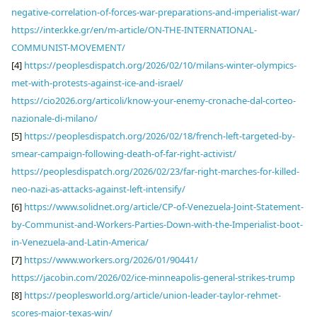
negative-correlation-of-forces-war-preparations-and-imperialist-war/
https://inter.kke.gr/en/m-article/ON-THE-INTERNATIONAL-
COMMUNIST-MOVEMENT/
[4]
https://peoplesdispatch.org/2026/02/10/milans-winter-olympics-
met-with-protests-against-ice-and-israel/
https://cio2026.org/articoli/know-your-enemy-cronache-dal-corteo-
nazionale-di-milano/
[5]
https://peoplesdispatch.org/2026/02/18/french-left-targeted-by-
smear-campaign-following-death-of-far-right-activist/
https://peoplesdispatch.org/2026/02/23/far-right-marches-for-killed-
neo-nazi-as-attacks-against-left-intensify/
[6]
https://www.solidnet.org/article/CP-of-Venezuela-Joint-Statement-
by-Communist-and-Workers-Parties-Down-with-the-Imperialist-boot-
in-Venezuela-and-Latin-America/
[7]
https://www.workers.org/2026/01/90441/
https://jacobin.com/2026/02/ice-minneapolis-general-strikes-trump
[8]
https://peoplesworld.org/article/union-leader-taylor-rehmet-
scores-major-texas-win/