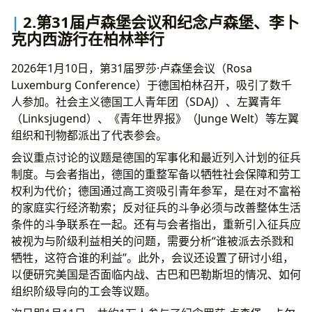
2.第31届卢森堡会议和纪念卢森堡、李卜
克内西游行在柏林举行
2026年1月10日，第31届罗莎·卢森堡会议（Rosa
Luxemburg Conference）于德国柏林召开，吸引了数千
人参加。社会主义德国工人青年团（SDAJ）、左翼青年
（Linksjugend）、《青年世界报》（Junge Welt）等左翼
组织和刊物都派出了代表参会。
会议重点讨论的议题是德国的军事化和最近列入计划的征兵
制度。与会者指出，德国的重整军备以牺牲社会保障和劳工
权利为代价；德国通过高工资吸引青年参军，是在对不富裕
的家庭实行经济勒索；反对征兵的斗争必须与改善整体生活
条件的斗争联系在一起。还有与会者指出，重新引入征兵应
被视为与阶级利益相关的问题，需要分析“谁被派去杀戮和
牺牲，这符合谁的利益”。此外，会议还设置了研讨小组，
以便研究美国是否面临内战、古巴和巴勒斯坦的情况、如何
组织阶级导向的工会等议题。