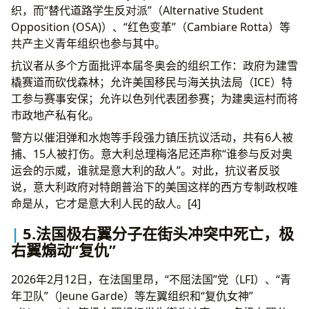
织，而“替代道路学生反对派”（Alternative Student
Opposition (OSA)）、“红色变革”（Cambiare Rotta）等
共产主义青年组织也参与其中。
抗议者从多个方面批评本届冬奥会的组织工作：政府为建雪
橇赛道而砍伐森林；允许美国移民与海关执法局（ICE）特
工参与赛事安保；允许以色列代表团参赛；为建奥运村而将
市政地产私有化。
警方以催泪弹和水炮等手段强力镇压抗议活动，共有6人被
捕、15人被打伤。意大利总理梅洛尼还声称“谁参与反对奥
运会的示威，谁就是意大利的敌人”。对此，抗议者反驳
说，意大利政府对特朗普治下的美国这样的西方专制政权唯
命是从，它才是意大利人民的敌人。[4]
5.法国极右翼分子在街头冲突中死亡，极
右翼煽动“复仇”
2026年2月12日，在法国里昂，“不屈法国”党（LFI）、“青
年卫队”（Jeune Garde）等左翼组织和“复仇女神”