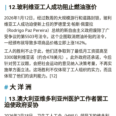
12.玻利维亚工人成功阻止燃油涨价
2026年1月12日，经过数周的大规模游行和道路封锁，玻利
维亚工人成功迫使新上任的罗德里戈·帕斯·佩雷拉
（Rodrigo Paz Pereira）总统的新自由主义政府废除了广
受争议的第5503号法令。这个企图取消燃油补贴的法令，
一经颁布就导致多项商品价格立即上涨162%。
工人的胜利不止于此，他们还争取到了最低月工资提高至
3300玻利维亚诺（约合478美元）。此外政府还承诺，今后
针对劳工议题，会把社会运动的意见纳入决策考量，不再实
施单方面立法。这场胜利不仅体现了工人组织的实力，而且
体现了他们的谈判能力。[12]
大 洋 洲
13.澳大利亚维多利亚州医护工作者罢工
迫使政府妥协
2026年2月18日，卫生工人工会（HWU）领导下的维多利