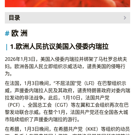
目录
欧 洲
欧 洲
1.欧洲人民抗议美国入侵委内瑞拉
2.第31届卢森堡会议和纪念卢森堡、李卜克内西
1.欧洲人民抗议美国入侵委内瑞拉
游行在柏林举行
3.希腊共产党第22次代表大会在雅典召开
2026年1月3日，美国入侵委内瑞拉并绑架了马杜罗总统夫
4.意大利人民就冬奥会相关事宜举行抗议
妇。欧洲各国人民立即组织示威活动，谴责美国的侵略行
5.法国极右翼分子在街头冲突中死亡，极右翼煽
为。
动“复仇”
在法国，1月3日晚间，“不屈法国”党（LFI）在巴黎组织示
美 洲
威，声援委内瑞拉人民及其政府，谴责特朗普政府对委内瑞
6.全世界共产党和工人党声援委内瑞拉人民
拉发动的非法战争。此后，1月10日，法国共产党
7.美国明尼苏达州人民罢工罢课罢市反对ICE
（PCF）、全国总工会（CGT）等左翼和工会组织再次在巴
8.工会主席当选美国德州参议员
黎发动联合示威。在整个1月，法国共产党还在全国各大城
9.美国纽约1.5万名护士发动空前规模罢工
市陆续组织了声援委内瑞拉的游行。
10.美国旧金山教师罢工胜利
在希腊，1月3日晚间，在希腊共产党（KKE）等组织的动员
11.阿根廷全国总罢工抗议劳工改革法案