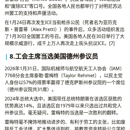
和“废除ICE”等口号。全国各地人民也都举行了对明尼苏达
州罢工的支持和声援活动。
在1月24日再次发生ICE当街枪杀公民（死者名为亚历克
斯・普雷蒂（Alex Pretti））的事件后，众多活动组织发出
了1月30日全国罢工的号召。美国各地人民在30日举行了大
规模示威游行，成千上万人再次走上街头抗议ICE。[7]
8.工会主席当选美国德州参议员
2026年1月31日，国际机械师与航空航天工人协会（IAM）
776B分会主席泰勒·雷梅特（Taylor Rehmet），以民主党
人身份以57%的得票率赢得了德克萨斯州参议院的一个席位
（德州参议院共31席）。
2024年总统大选中，美国现任总统特朗普在该选区获胜的
优势高达14%，且该选区自1979年以来只选出过共和党人
州参议员。毫无疑问，雷梅特的当选是一次胜利的翻转。
雷梅特毫不掩饰地推动进步的、有利于劳工的主张，比如废
除反工会法律，扩大集体谈判权，将教育资金转投公立学校