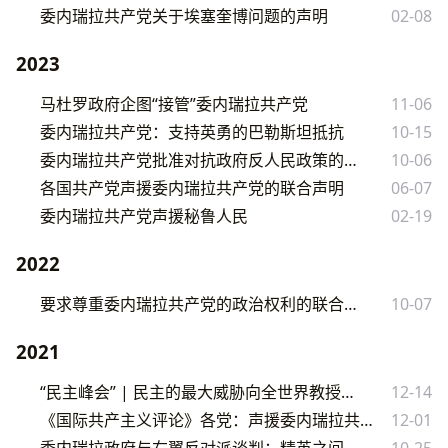
委内瑞拉共产党关于埃塞奎博问题的声明
02-08
2023
马杜罗政府企图“接管”委内瑞拉共产党
11-06
委内瑞拉共产党：支持英勇的巴勒斯坦抵抗
10-15
委内瑞拉共产党批准对抗政府反人民政策的路线
10-06
各国共产党声援委内瑞拉共产党的联合声明
06-07
委内瑞拉共产党声援秘鲁人民
02-19
2022
要求尊重委内瑞拉共产党的政治权利的联合声明
10-07
2021
“民主峰会” | 民主的最大威胁向全世界教授民主
12-14
《国际共产主义评论》各党：声援委内瑞拉共产党，反对侵犯其权利
12-01
委内瑞拉政府与右翼反对派谈判：精英之间的交易
10-25