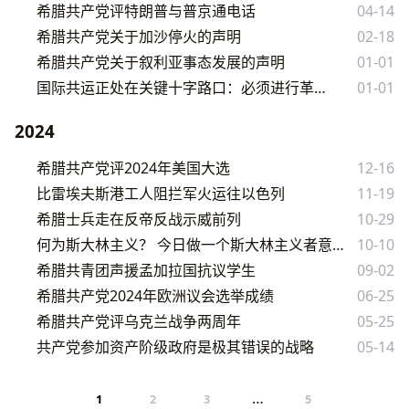
希腊共产党评特朗普与普京通电话
04-14
希腊共产党关于加沙停火的声明
02-18
希腊共产党关于叙利亚事态发展的声明
01-01
国际共运正处在关键十字路口：必须进行革命重组
01-01
2024
希腊共产党评2024年美国大选
12-16
比雷埃夫斯港工人阻拦军火运往以色列
11-19
希腊士兵走在反帝反战示威前列
10-29
何为斯大林主义？ 今日做一个斯大林主义者意味着什么？
10-10
希腊共青团声援孟加拉国抗议学生
09-02
希腊共产党2024年欧洲议会选举成绩
06-25
希腊共产党评乌克兰战争两周年
05-25
共产党参加资产阶级政府是极其错误的战略
05-14
…
1
2
3
5