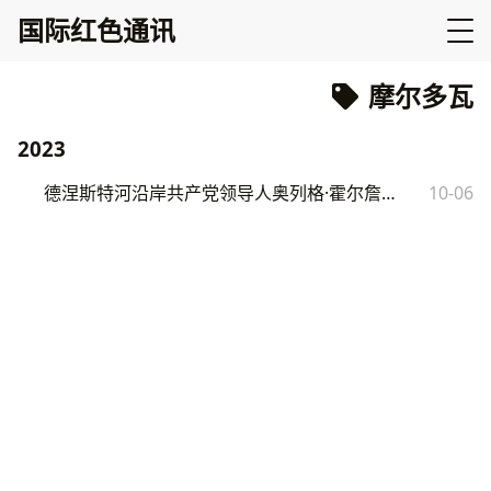
国际红色通讯
摩尔多瓦
2023
德涅斯特河沿岸共产党领导人奥列格·霍尔詹遇害
10-06