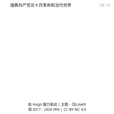
瑞典共产党论十月革命和当代世界
08-14
由
Hugo
强力驱动 | 主题 -
LoveIt
2017 - 2026
IRN
|
CC BY-NC 4.0