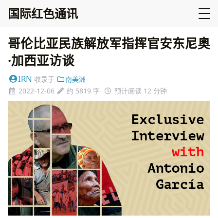
国际红色通讯
哥伦比亚民族解放军指挥官安东尼奥
·加西亚访谈
IRN
收录于
南美洲
2022-12-06
约 5819 字
预计阅读 12 分钟