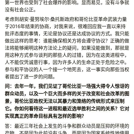
第一世界也受到了社会爆炸的影响。显而易见，没有斗争就
没有社会公正。
考虑到胡安·曼努埃尔·桑托斯政府和哥伦比亚革命武装力量
于2016年结束的协商，对我来说，很难回应我一直以来持
批评态度的事情，无论是协议还是达成协议的方式。我只能
做出这样的思考：谁能确保相关方将会遵守协议？正确的做
法将能够阐明这种方法论上的疑问，如果没能做到，那就是
用这种方式参与谈判的那些人的过错，因为在这类进程中，
人不能仅凭诚意行事，因为许多人的生命正处于危险之中。
参与和平协议的人一个接一个地死去，这一事实向那些当权
者提出了进一步的问题。
问：去年一年，我们见证了哥伦比亚一场强大得令人惊讶的
群众动员，以及一个巨大而多样的关于改变和社会改革的图
景，哥伦比亚政权无法以其暴力和笼络的传统形式来压制
它。你如何看待这一进程和最近选举胜利之间的关系？它对
实现真正的革命目标具有怎样的影响？
答：最近三年社会上发生的斗争和群众动员是压抑的环境的
产物，不是因为此前没有斗争，而是因为国家系统性地使用