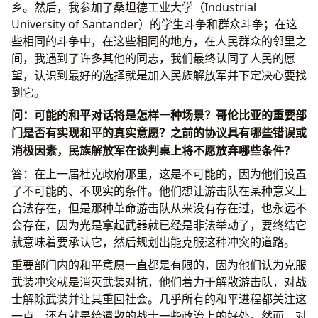
乡。然后，我参加了桑坦德工业大学（Industrial
University of Santander）的学生斗争和群众斗争；在这
些相同的斗争中，在这些相同的地方，在人民群众的邻里之
间，我遇到了许多其他的同志，我们最终认同了人民的愿
望，认识到最好的选择就是加入民族解放军并下定决心要找
到它。
问：可能的和平对话将是怎样一种场景？哥伦比亚的重要部
门是否有实现和平的真实意愿？之前的协议具有哪些错误或
消极因素，民族解放军在谈判桌上将不愿放弃哪些条件？
答：在上一届杜克政府那里，这是不可能的，因为他们设置
了不可能的、不现实的条件。他们想让游击队在某种意义上
合法存在，但是那种革命游击队从来没有存在过，也永远不
会存在，因为光是拿起武器就已经是非法举动了，要终结它
就意味着要承认它，然后规划出能克服这种冲突的道路。
重要部门内的和平意愿一直都是有限的，因为他们认为克服
武装冲突就是消灭武装对抗，他们着力于解散游击队，对战
士解除武装并让其重回社会。几乎所有的和平进程都关注这
一点，还有就是给遣散的战士一些政治上的好处。然而，对