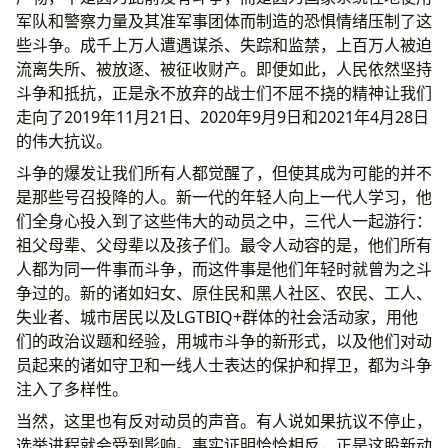
军队和警察力量及其准军事团体而制造的恐惧情绪压制了这
些斗争。成千上万人遭遇谋杀、失踪和监禁，上百万人被迫
流离失所、被放逐、被征收财产。即便如此，人民依然坚持
斗争和抵抗，正是永不放弃的战士们不屈不挠的精神让我们
走向了2019年11月21日、2020年9月9日和2021年4月28日
的伟大抗议。
斗争的爆发让我们所有人都觉醒了，但使其成为可能的并不
是那些号召投降的人。新一代的年轻人向上一代人学习，他
们全身心投入到了这些伟大的动员之中，三代人一起游行：
祖父母辈、父母辈以及孩子们。最令人动容的是，他们所有
人都为同一件事而斗争，而这件事是他们年轻时就曾为之斗
争过的。新的诸如妇女、原住民和黑人社区、农民、工人、
失业者、城市居民以及LGTBIQ+群体的社会活动家，用他
们的政治议题和经验，用城市斗争的新形式，以及他们对动
员起来的诸如守卫和一线人士表达的保护和捍卫，都为斗争
注入了多样性。
当然，这里也有反对动员的声音。有人说如果抗议不停止，
选举进程就会受到影响。事实证明恰恰相反，正是这股新动