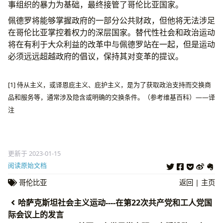
事组织的暴力为基础，最终接管了哥伦比亚国家。
佩德罗将能够掌握政府的一部分公共财政，但他将无法涉足
在哥伦比亚掌控着权力的深层国家。替代性社会和政治运动
将在有利于大众利益的改革中与佩德罗站在一起，但是运动
必须远远超越政府的倡议，保持其对变革的提议。
[1] 侍从主义，或译恩庇主义、庇护主义，是为了获取政治支持而交换商
品和服务等，通常涉及隐含或明确的交换条件。（参考维基百科）——译
注
更新于 2023-01-15
阅读原始文档
哥伦比亚
返回
|
主页
哈萨克斯坦社会主义运动----在第22次共产党和工人党国
际会议上的发言