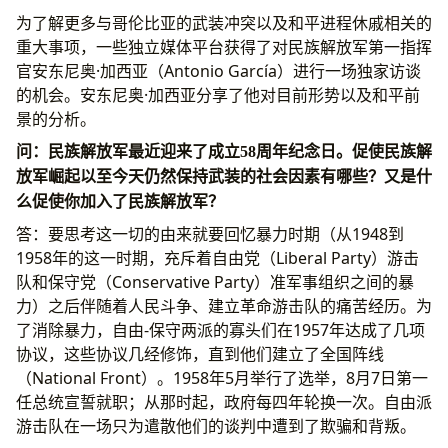
为了解更多与哥伦比亚的武装冲突以及和平进程休戚相关的
重大事项，一些独立媒体平台获得了对民族解放军第一指挥
官安东尼奥·加西亚（Antonio García）进行一场独家访谈
的机会。安东尼奥·加西亚分享了他对目前形势以及和平前
景的分析。
问：民族解放军最近迎来了成立58周年纪念日。促使民族解
放军崛起以至今天仍然保持武装的社会因素有哪些？又是什
么促使你加入了民族解放军？
答：要思考这一切的由来就要回忆暴力时期（从1948到
1958年的这一时期，充斥着自由党（Liberal Party）游击
队和保守党（Conservative Party）准军事组织之间的暴
力）之后伴随着人民斗争、建立革命游击队的痛苦经历。为
了消除暴力，自由-保守两派的寡头们在1957年达成了几项
协议，这些协议几经修饰，直到他们建立了全国阵线
（National Front）。1958年5月举行了选举，8月7日第一
任总统宣誓就职；从那时起，政府每四年轮换一次。自由派
游击队在一场只为遣散他们的谈判中遭到了欺骗和背叛。