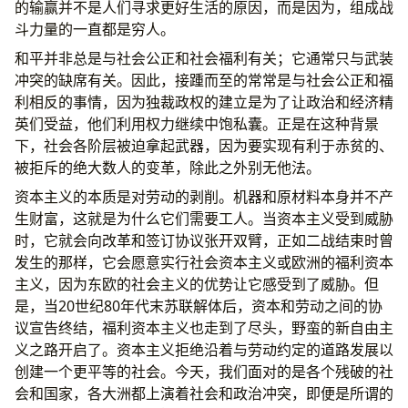
的输赢并不是人们寻求更好生活的原因，而是因为，组成战
斗力量的一直都是穷人。
和平并非总是与社会公正和社会福利有关；它通常只与武装
冲突的缺席有关。因此，接踵而至的常常是与社会公正和福
利相反的事情，因为独裁政权的建立是为了让政治和经济精
英们受益，他们利用权力继续中饱私囊。正是在这种背景
下，社会各阶层被迫拿起武器，因为要实现有利于赤贫的、
被拒斥的绝大数人的变革，除此之外别无他法。
资本主义的本质是对劳动的剥削。机器和原材料本身并不产
生财富，这就是为什么它们需要工人。当资本主义受到威胁
时，它就会向改革和签订协议张开双臂，正如二战结束时曾
发生的那样，它会愿意实行社会资本主义或欧洲的福利资本
主义，因为东欧的社会主义的优势让它感受到了威胁。但
是，当20世纪80年代末苏联解体后，资本和劳动之间的协
议宣告终结，福利资本主义也走到了尽头，野蛮的新自由主
义之路开启了。资本主义拒绝沿着与劳动约定的道路发展以
创建一个更平等的社会。今天，我们面对的是各个残破的社
会和国家，各大洲都上演着社会和政治冲突，即便是所谓的