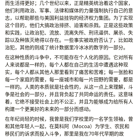
而生活得更好；几个世纪以来，正是精英统治着这个国家，
他们利用政治、军事、法律和媒体的力量强制执行自己的意
志，以帮助那些与美国利益挂钩的经济权力集团。为了实现
这个目的，他们大搞政治排挤、迫害和杀戮。正是这些政策
和实践，让政治犯、流放、流离失所、刑讯逼供、屠杀、失
踪以及种族灭绝得以存在。一些事实被政府否认了，比如政
治犯，其他的则成了统计数据里冷冰冰的数字的一部分。
在这种性质的斗争中，不可能存在个人化的原因。它对所有
人来说都是一样的，每个人都在自己的生活中遭遇这种现
实，每个人都从其他人那里看到了痛苦和苦难；每一张脸和
每一个家庭的需要，每一座城市和每一片田野的需要，都是
一样的。人类的本质就是社会性的，从这一点上来理解，斗
争是社会的一部分，并且背负起了共同命运的责任。这意味
着，它绝不接受社会上的不公正，并且为能够成为给所有人
构建一个更美好的未来的一部分而感动。
在年纪尚轻的时候，我曾是我们学校里的一名学生领袖，曾
和其他年轻人一起，在莫科阿（Mocoa）为学生、农民和
移民们的诉求而投入斗争，那里是我在70年代早期的故