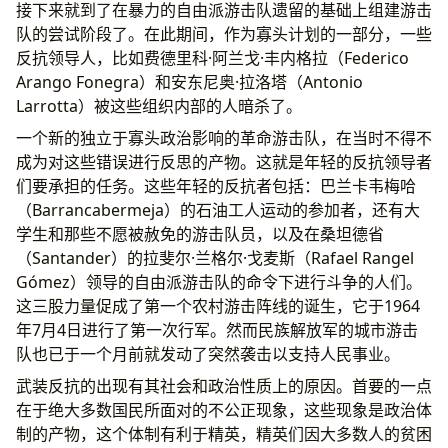
接下来就到了在暴力的自由派游击队遗留的基础上组建游击
队的尝试阶段了。在此期间，作为寡头计划的一部分，一些
反抗领导人，比如费德里科·阿兰戈·丰内格拉（Federico
Arango Fonegra）和安东尼奥·拉洛塔（Antonio
Larrotta）被这些组织内部的人暗杀了。
一个新的独立于寡头政治影响的革命游击队，在当时不得不
成为对这些错误进行反思的产物。这就是年轻的反抗领导者
们要承担的任务。这些年轻的反抗者包括：巴兰卡韦梅哈
（Barrancabermeja）的石油工人运动的参加者，还有大
学生和那些不愿被赦免的游击队员，以及在桑坦德省
（Santander）的拉斐尔·兰格尔·戈麦斯（Rafael Rangel
Gómez）领导的自由派游击队的命令下进行斗争的人们。
这三股力量促成了第一个农村游击阵线的诞生，它于1964
年7月4日进行了第一次行军。然而民族解放军的城市游击
队也已于一个月前就发动了突然袭击以支持人民事业。
武装反抗的出现有其社会和政治性质上的原因。首要的一点
在于绝大多数国民所面对的不公正现象，这些现象是政治体
制的产物，这个体制有利于精英，精英们因大多数人的贫困