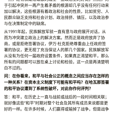
于引起冲突并一再产生着矛盾的根源却几乎没有任何行动来
加以解决，这些根源有着政治和社会的性质，比如贫穷、人
民群众缺乏支持和社会计划、政治排挤、镇压，以及政治参
与在决策制定中的缺席。
从1991年起，民族解放军就一直有意与政府展开对话，从
而为冲突建立政治上的解决方案。然而正是政府放弃了协
商，或是拒绝签署协议，伊万·杜克拒绝尊重由上任政府签
署的协议，更无视了充当保证人的那几个国家。民族解放军
从没有为任何一届政府设置条件，如果真正渴望和平，那么
所有的问题都可以放在桌上讨论和检验，这一点是再清楚明
白不过的。
问：在你看来，和平与社会公正的概念之间应当存在怎样的
一种关系？在资本主义制度下可能有和平吗？在哈瓦那签署
的和平协议遭到了系统性破坏，对此你作何评判？
答：和平，在历史上一直与战前或战后的一段时间相关联；
就好像这些“和平”时期对整个社会及其所有成员来说都是更
好的一样。在许多时候，人们赢得或输掉了战争，但是战争