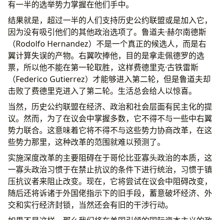
有一半的选举势力掌握在他们手中。
结果就是，超过一半的人们支持历史公约联盟或是加入它，
因为没有吸引他们的其他政治选项了。鲁道夫·赫尔南德斯
（Rodolfo Hernandez）不是一个真正的候选人，而是右
翼计算失误的产物。右翼吹捧他，目的是拿走佩德罗的选
票，所以他不能在第一轮取胜，这样费德里克·古铁雷斯
（Federico Gutierrez）才能够进入第二轮，但是鲁道夫却
击败了费德里克进入了第二轮。生活总会给人以惊喜。
当然，历史公约联盟在经济、政治和社会层面有民主化的提
议。然而，为了在议会中掌握多数，它不得不与一些中右翼
势力联合。这意味着它将不得不与这些势力协商改革，在这
些势力那里，这种改革的范围就难以预测了。
实施深度改革的主要阻碍在于哥伦比亚寡头政治的本质，这
一寡头政治习惯于在禁止抗议的条件下进行统治，习惯于镇
压抗议者来阻止改变。现在，它将尝试在议会中阻碍改变，
随后还将诉诸于外国佬指示下的旧手段，蓄意破坏经济、外
交和实行经济封锁，当然还会有旧的干涉行动。