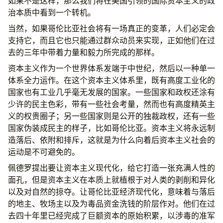
如果不是这样，那么我们将在美国引领的国际资本主义的政
治本质中看到一个转机。
当然，如果哥伦比亚社会将有一场真正的变革，人们必定会
支持它，而且它也只能通过群众动员来实现，正如他们在过
去的三年中带着力量和毅力所完成的那样。
资本主义作为一个世界体系发端于中世纪，然后以一种单一
体系全力运作。在这个资本主义体系里，既有高度工业化的
国家也有工业几乎毫无发展的国家。一些国家和政权还涂有
少许的民主色彩，带有一些社会考量，然而也有高度精英主
义的权贵圈子；另一些国家则是公开的独裁政权，还有一些
国家伪装成民主的样子，比如哥伦比亚。资本主义将永远制
造落后、依附和排斥，这就是为什么向着后资本主义社会的
运动是不可避免的。
佩德罗提出要让资本主义现代化，给它打造一张充满人性的
面孔，但是资本主义在本质上就植根于对人类的剥削和异化
以及对自然的掠夺。让哥伦比亚经济现代化，意味着与落后
的地主、牧场主以及为毒品资金洗钱的阶层作对。他们在过
去四十年里已经完成了巨额资本的原始积累，以涉毒的准军