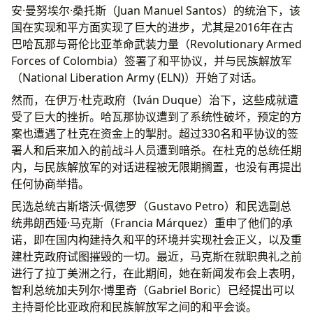
安·曼努埃尔·桑托斯（Juan Manuel Santos）的统治下，该
国在实现和平方面实现了巨大的进步，尤其是2016年在古
巴哈瓦那与哥伦比亚革命武装力量（Revolutionary Armed
Forces of Colombia）签署了和平协议，并与民族解放军
（National Liberation Army (ELN)）开始了对话。
然而，在伊万·杜克政府（Iván Duque）治下，这些成就遭
受了巨大的挫折。哈瓦那协议遭到了系统性破坏，预定的方
案也遭遇了杜克在资金上的掣肘。超过330名和平协议的签
署人和后来加入的前战斗人员遭到暗杀。在杜克的总统任期
内，与民族解放军的对话进程被无限期搁置，也没有再提出
任何协商举措。
民选总统古斯塔沃·佩德罗（Gustavo Petro）和民选副总
统弗朗西娅·马克斯（Francia Márquez）重申了他们的承
诺，即在国内构建持久和平的环境并实现社会正义，以及重
建杜克政府试图摧毁的一切。最近，马克斯在就职典礼之前
进行了拉丁美洲之行，在此期间，她在新闻发布会上表明，
智利总统加夫列尔·博里奇（Gabriel Boric）已经提出可以
主持哥伦比亚政府和民族解放军之间的和平会谈。