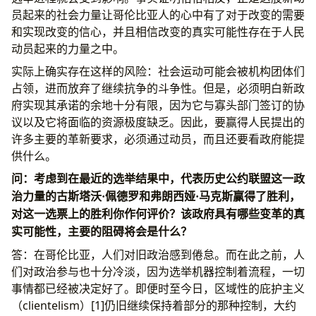
员起来的社会力量让哥伦比亚人的心中有了对于改变的需要
和实现改变的信心，并且相信改变的真实可能性存在于人民
动员起来的力量之中。
实际上确实存在这样的风险：社会运动可能会被机构团体们
占领，进而放弃了继续抗争的斗争性。但是，必须明白新政
府实现其承诺的余地十分有限，因为它与寡头部门签订的协
议以及它将面临的资源极度缺乏。因此，要赢得人民提出的
许多主要的革新要求，必须通过动员，而且还要看政府能提
供什么。
问：考虑到在最近的选举结果中，代表历史公约联盟这一政
治力量的古斯塔沃·佩德罗和弗朗西娅·马克斯赢得了胜利，
对这一选票上的胜利你作何评价？该政府具有哪些变革的真
实可能性，主要的阻碍将会是什么？
答：在哥伦比亚，人们对旧政治感到倦怠。而在此之前，人
们对政治参与也十分冷淡，因为选举机器控制着流程，一切
事情都已经被决定好了。即便时至今日，区域性的庇护主义
（clientelism）[1]仍旧继续保持着部分的那种控制，大约